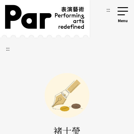
跳到主要內容區塊
網站導覽
:::
:::
褚士瑩