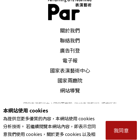
PAR 表演藝術雜誌
關於我們
聯絡我們
廣告刊登
電子報
國家表演藝術中心
國家兩廳院
網站導覽
國家表演藝術中心國家兩廳院《PAR表演藝術》版權所有
本網站使用 cookies
©
2022
Performing arts redefined. All Rights Reserved
為提供您更多優質的內容，本網站使用 cookies
統一編號 Tax Id number 00973926
分析技術。 若繼續閱覽本網站內容，即表示您同
本站所提供相關演出資訊，如有異動應以主辦單位公告為準。
我同意
意我們使用 cookies，關於更多 cookies 以及相
服務條款
｜
隱私權聲明
｜
著作權聲明