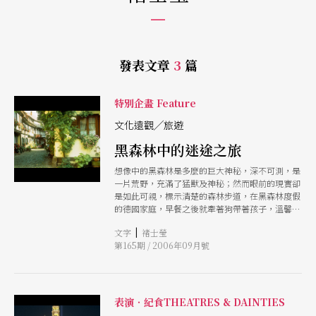
發表文章
3
篇
特別企畫 Feature
文化遠觀╱旅遊
黑森林中的迷途之旅
想像中的黑森林是多麼的巨大神秘，深不可測，是
一片荒野，充滿了猛獸及神秘；然而眼前的現實卻
是如此可親，標示清楚的森林步道，在黑森林度假
的德國家庭，早餐之後就牽著狗帶著孩子，溫馨享
受半天或一天的森林漫步，才直呼林蔭參天時，抬
|
文字
褚士瑩
頭已見教堂矗立在眼前，細數著幾世紀以來的歷史
第165期 / 2006年09月號
痕跡，自然與人文之間毫無接縫。
表演‧紀食THEATRES & DAINTIES