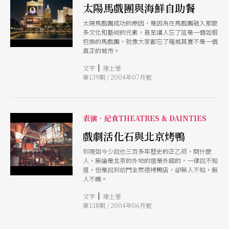
太陽馬戲團與海鮮自助餐
太陽馬戲團成功的原因，是因為在馬戲團融入那麼
多文化和藝術的元素，甚至讓人忘了這是一個如假
包換的馬戲團，就像大家都忘了賭城其實不是一個
真正的城市。
|
文字
褚士瑩
第139期 / 2004年07月號
表演‧紀食THEATRES & DAINTIES
戲劇活化石與北京烤鴨
到現如今少說也三百多年歷史的正乙祠，問什麼
人，無論是北京的外地的還是外國的，一律說不知
道，但是說到前門全聚德烤鴨店，卻無人不知，無
人不曉。
|
文字
褚士瑩
第138期 / 2004年06月號