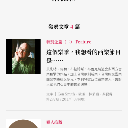
發表文章
4
篇
特別企畫（二） Feature
這個樂季，我想看的西樂節目
是……
莫札特、馬勒、布拉姆斯、布魯克納這麼多西方音
樂巨擘的作品，加上台灣原創新樂，台灣的交響樂
團樂季繽紛又多元，本刊特邀四位賞樂達人，告訴
大家他們心目中的最愛選擇！
|
文字
Ken Smith、歐頭、林采韻、蔡昆霖
第297期 / 2017年09月號
達人推薦