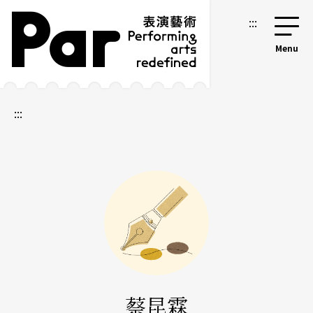
跳到主要內容區塊
網站導覽
:::
:::
蔡昆霖