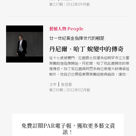
第237期 / 2012年09月號
藝號人物 People
廿一世紀黃金指揮世代的翹楚
丹尼爾．哈丁 蛻變中的傳奇
從十七歲被賽門．拉圖爵士拔擢為伯明罕市立交響
樂團助理指揮開始，丹尼爾．哈丁就此展開他的樂
壇傳奇。除了有拉圖與阿巴多兩位樂壇大師傳承經
驗外，他自己也積極累積樂團經驗與曲目，讓他在
這個迅速變遷的世界樂壇能夠游刃自如。哈丁曾在
|
文字
蔡昆霖
受訪時表示，他的職業指揮生涯目前已經邁入第二
第230期 / 2012年02月號
階段，而這個階段的任務就是：怎麼去把它做得更
好！
免費訂閱PAR電子報，獲取更多藝文資
訊！