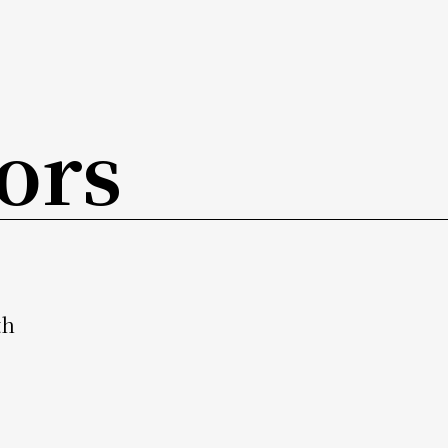
」音樂會，完美而簡要地介紹台灣版的「法國六人
沈錦堂（現均已過世）及賴德和、溫隆信、游昌發（還
ors
什麼迷住，需要過一下癮，我會在三月廿四日回到
這是陳士惠為大提琴和室內樂團所寫的作品，由潘
的一部分，由國臺交委託創作，受到作曲家最喜歡
元、鋒芒畢現的傑作。接下來的布魯克納《第三號
交響曲會帶出另一個相當不同的世界。事實上，現
th
一部分。（翻譯 鄭可喬）