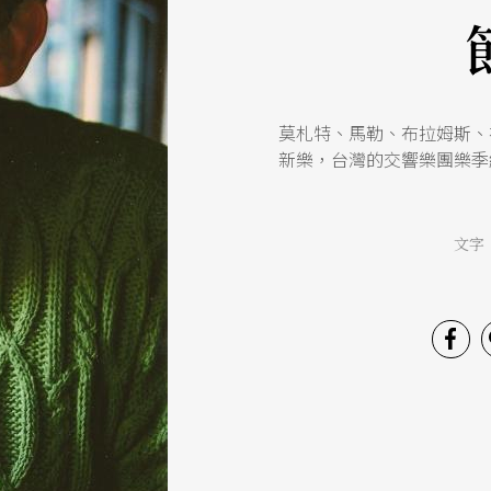
莫札特、馬勒、布拉姆斯、
新樂，台灣的交響樂團樂季
文字