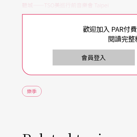
聽城
——TSO
美巡行前音樂會
Taipei
「盛燦向日葵」
NTSO 72
週年團慶音樂會
歡迎加入 PAR付
閱讀完整
NTSO
巨觀交響四「峰迴路轉—布魯克納
第三」
很多人，尤其是死忠的古典音樂迷，始終不能
會員登入
不知道自己會聽到什麼的情況下就走進音樂廳
這些重量級作曲家嗎（隨便講幾個ㄇ開頭的）
作曲家的作品呢？
樂季
他們忘記的是：大多數這些知名的重量級作曲
遠從歐洲土地來到台灣，你不會想局限自己只
地土壤裡滋養出來的。