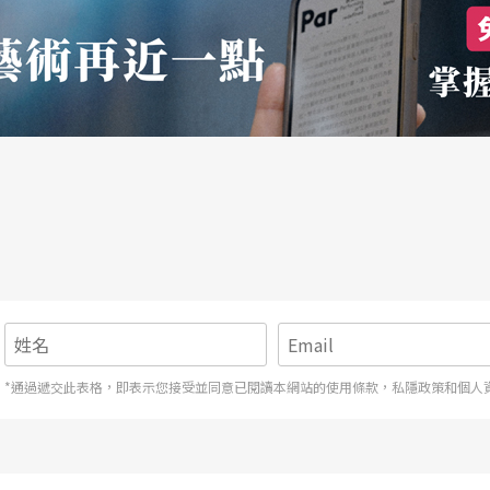
便整場西貝流士並不稀奇，但是由來自北國的指揮
協奏曲》（作品47）及《e小調第一號交響曲》
之情景》（作品44-2）當序曲。北國的領奏會跟
勒《第三號交響曲》將在嘉義與台中兩地上演，這
的熱情與潮流，相信樂迷們都明顯感受到，而這股
九首交響曲中，我個人最情有獨鍾的就是第三，並
它演出時間夠長、樂章數夠多、編制夠大（或許不
，而且音樂給我個人一種神秘的迷惑感，因此從高
豈可錯過。
*通過遞交此表格，即表示您接受並同意已閱讀本網站的使用條款，私隱政策和個人
人