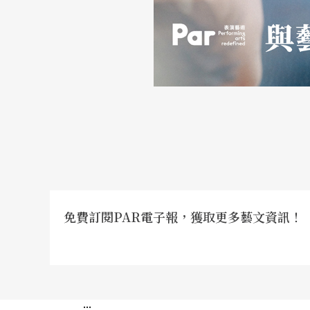
作的整場西貝流士作品，就十分令人期待，即
與小提琴家領銜，演出西貝流士《d小調小提琴
（作品39）甚至還有他難得聽到現場演出的《鶴
TSO產生什麼火花，也格外令人期待。
水藍指揮NTSO並搭配台中藝術家合唱團的馬
些年來無論國際或國內樂團對馬勒交響曲演出
風潮顯然到了二○一七年底依然不歇。在馬勒
非馬勒其他交響曲不夠精采，而是因為第三號
比「千人」），是「非常馬勒」的馬勒交響曲
免費訂閱PAR電子報，獲取更多藝文資訊！
中時期聽到現在，依然神迷，當然有現場演出
台北表演藝術中心製作行銷處資深經理、樂評
:::