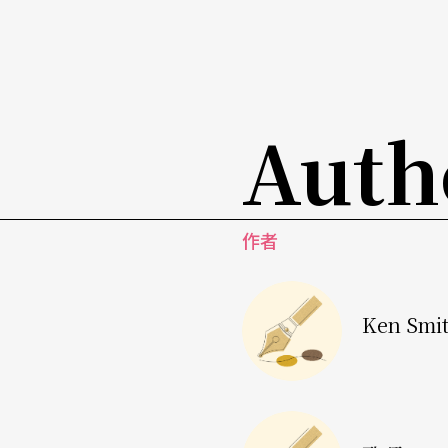
人物許常惠所組成的團體。這是一場「懶人包
組（Les Six）」，包括馬水龍、陳懋良、
活蹦亂跳）。
Auth
萬一我十二月初沒辦法回到台灣，或我突然被
國臺交，聽呂嘉指揮的《菅芒花》世界首演，
怡慈擔任獨奏。這首曲子是 「交響台灣」計畫
作者
的台灣作家黃春明四首詩的啟發，是首風格多
交響曲》可能有點不搭，在中場休息後，這首
Ken Smi
在沒人可以很肯定地說什麼。這就是目前計畫的
樂樂文化執行長
歐頭