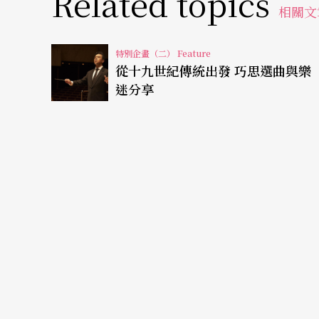
Related topics
相關文
這就是為什麼如果這個樂季我有無限機票飛到
音樂會。其他人進音樂廳，可能只是為了聽浦
特別企畫（二） Feature
從十九世紀傳統出發 巧思選曲與樂
詩》，但我一定要早點到達現場聽開場作品，
迷分享
自台東的原住民聚落。當然，也會等著聽德弗
大提琴家楊．沃格勒表演。
乍看之下，你可能會認為，十月二十七日的德
交響樂團的指揮吉博．瓦格將一起演奏這位作
師萬分敬重，同句話亦適用於下半場的柴科夫
《來自遠方的島嶼記憶》，因為我希望可以了
至於我的下一個選擇，我還沒有完全決定。指
十二周年紀念音樂會獻給向日葵樂會，一個在