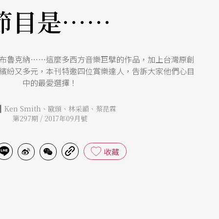
節目是……
布魯克納……這麼多西方音樂巨擘的作品，加上台灣原創
繽紛又多元，本刊特邀四位賞樂達人，告訴大家他們心目
中的最愛選擇！
|
Ken Smith
、
歐頭
、
林采韻
、
蔡昆霖
第297期 / 2017年09月號
收藏