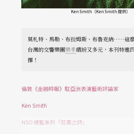
Ken Smith（Ken Smith 提供）
莫札特、馬勒、布拉姆斯、布魯克納……這
台灣的交響樂團
樂季
繽紛又多元，本刊特邀
擇！
倫敦《金融時報》駐亞洲表演藝術評論家
Ken Smith
NSO
總監系列「狂喜之詩」