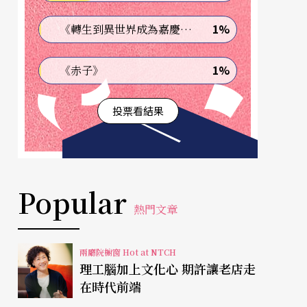
1%
《轉生到異世界成為嘉慶君—發現我的祖先是詐騙集團!?》
1%
《赤子》
投票看結果
Popular
熱門文章
兩廳院櫥窗 Hot at NTCH
理工腦加上文化心 期許讓老店走
在時代前端