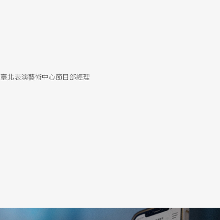
 臺北表演藝術中心節目部經理
札特人生中「最後三首交響曲」第卅九、四十、四
留下佳作無數，其中四十一首交響曲本身就是一套
。但要在台灣聽到國內樂團一場推出這三首作品，
麼深層啟示藏在音符中，就待呂紹嘉來為您點破。
越令人感受到那股外冷內熱，這次由知名芬蘭指揮
里斯・貝爾金（Boris Belkin）及TSO一同合