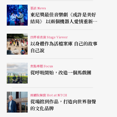
藝訊 News
東尼獎最佳音樂劇《或許是美好
結局》 以兩個機器人愛情重新凝
視有限人生
四界看表演 Stage Viewer
以身體作為活檔案庫 自己的故事
自己說
焦點專題 Focus
從呼吸開始，改造一個馬戲團
兩廳院櫥窗 Hot at NTCH
從場館到作品，打造向世界發聲
的文化品牌