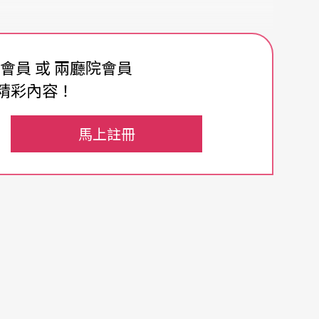
費會員 或 兩廳院會員
精彩內容！
理解我聽音樂會的習慣。他們很不解怎麼會喜歡在
馬上註冊
。難道我不會比較喜歡聽馬勒、莫札特或孟德爾頌
？為什麼反而冒著踩地雷的風險去聽
沒沒無
名年輕
家也曾經是沒沒無名的年輕作曲家。再說了，當你
吃進口水果吧。通常，最讓人開心的收穫總是從在