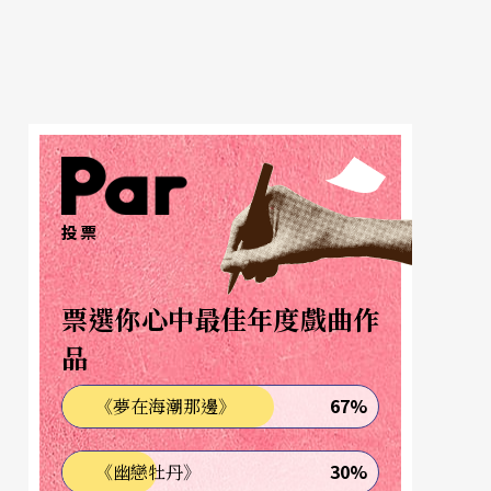
投票
票選你心中最佳年度戲曲作
品
67%
《夢在海潮那邊》
30%
《幽戀牡丹》