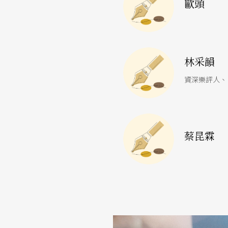
歐頭
NSO
「莫札特三響」
TSO
「純粹西貝流士」
林采韻
NTSO
馬勒《第三號交響曲》
資深樂評人、
NSO的開幕演出，排出的曲目我就很喜歡：莫
十一號。音樂神童短暫的一生，卻在各項曲類
蔡昆霖
盛宴，尤其是最後的三首，古往今來名演無數
機會相當難得，莫札特遊戲人間的尾聲，有什
西貝流士音樂的藝術性與價值，越到廿一世紀
奧科・卡姆（Okko Kamu）搭配上俄國小提琴家鮑