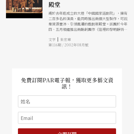
殿堂
甫於去年底成立的大陸「中國國家話劇院」，擁有
二百多名的演員，能同時推出兩個大型製作，可說
是資源豐沛、引領風潮的戲劇新殿堂。該團於今年
四、五月相繼推出兩齣創團作《這裡的黎明靜悄
悄》與《薩勒姆的女巫》，分別由中生代導演查明
|
文字
朱宏章
哲與王嘵鷹執導，以紮實的寫實表演為基礎，輔以
第116期 / 2002年08月號
詩意或象徵的導演手法，呈現了大陸寫實戲劇的多
樣性。
免費訂閱PAR電子報，獲取更多藝文資
訊！