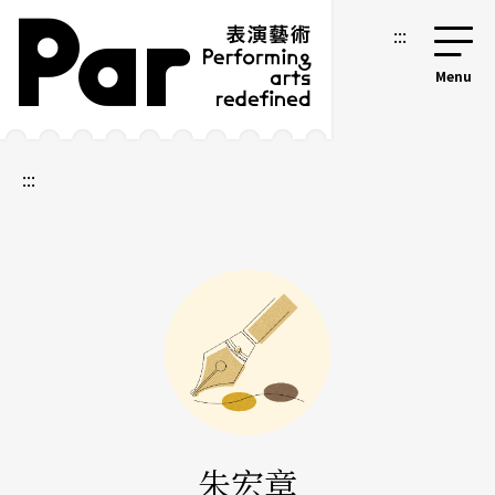
跳到主要內容區塊
網站導覽
:::
:::
朱宏章