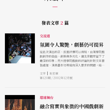
發表文章
2
篇
交流道
氛圍令人驚艷，劇藝仍可提昇
從此次演出的正、反面評價可以得知，台灣學院戲
劇創作的自由、創新與多元化，讓北京觀眾留下了
最深的印象；而大陸學院戲劇的評論則針對文本要
旨處理、演員基本功等縱向深入要求的問題，給了
最多意見。台灣創作展現的多元廣度，相對於大陸
|
文字
朱宏章
觀眾縱向深入的思考，可說是此次兩岸學院戲劇交
第120期 / 2002年12月號
流中所出現的立即差異。
環球舞台
融合寫實與象徵的中國戲劇新