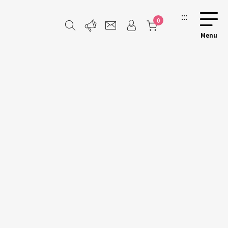
:::
0