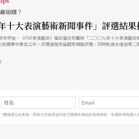
ups
樁最吸睛？
年十大表演藝術新聞事件」評選結果
○新年伊始，《PAR表演藝術》雜誌循往例籌辦「二○○九年十大表演藝
全部選舉作業並公布。評選過程保留觀眾網路評選，同時較過去增加第二階
先由「表演藝術聯盟」整理二○○九年重要表演藝術相關新聞一百三十則
要新聞事件六則。第一輪評選的標準包括：重要國外來台節目；國內團隊
號
事異動、重要獎項頒贈等。 一月八日，第二階段複選會議在中正文化中心
括兩廳院董事長陳郁秀（兼任主席）、高雄市政府台北辦公室主任范巽綠
、廣藝基金會執行長楊忠衡、國立台北藝術大學助理教授陳錦誠、中華民
事件」的發生及影響，改以「藝文事件」取代「藝文新聞」。經過兩輪投
*通過遞交此表格，即表示您接受並同意已閱讀本網站的使用條款，私隱政策和個人