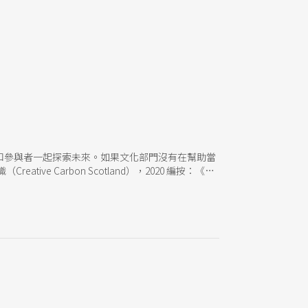
和參與者一起探索未來。如果文化部門沒有在幫助當
 Carbon Scotland），2020 編按：《劇
入。目前表演藝術聯盟預計於12月15日於官網與