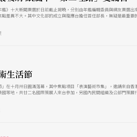
年鑑》十大新聞票選於日前截止揭曉，分別由年鑑編輯委員與網友票選出
焦點差異不大。其中文化部的成立與龍應台擔任首任部長，無疑是最重要
號
藝術生活節
節」在十月卅日圓滿落幕，其中焦點項目「表演藝術市集」，邀請來自香
美國等地，共廿二名國際策展人來台參加，另國內民間組織及公部門策展
se節目，涵蓋舞蹈、偶戲、傳統戲曲、現代戲劇、人聲合唱及打擊樂等，
驚人創意與內涵。
號