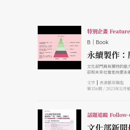
特別企畫 Featur
B│Book
永續製作：
文化部門具有獨特的能
前和未來社會走向更永續的生
場綠皮書》3冊書籍於截
|
文字
表演藝術聯盟
Facebook上架。
第356期 / 2023年11月
話題追蹤 Follow-
文化部新聞