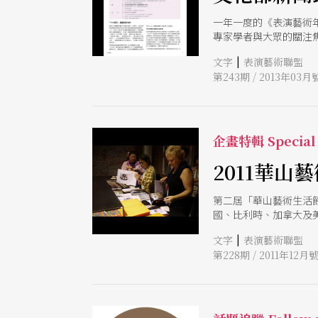
一年一度的《表演藝術
專家學者與大眾的關注
|
文字
表演藝術聯盟
第243期 / 2013年03月
企畫特輯 Special
2011華山
第二屆「華山藝術生活
國、比利時、加拿大及
集」精采的Showca
|
文字
表演藝術聯盟
情體驗台灣表演藝術的
第228期 / 2011年12月