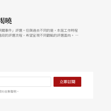
揭曉
術新聞事件」評選。但與過去不同的是，本屆工作時程
段的評選流程，希望呈現不同觀點的評選面向。 第
。經過十五位表演藝術代表第一輪初評，選出重要新
重要出訪行程；法令編修；表演藝術相關出版，以及
董事會辦公室舉行，由《PAR表演藝術》雜誌總編輯
、國家文化藝術基金會執行長江宗鴻、戲劇工作者鴻
國表演藝術協會秘書長于國華。經逐條討論後做成重
票，最後依得票數選出二○○九年十大藝文事件。
立即訂閱
資料收集聲明。