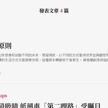
發表文章
4
篇
e
原則
力來想像和試驗不同的未來、質疑現狀、以不同的方式看待世界並與觀眾
活方式方面發揮作用，這種根本轉變就不會發生。 蘇格蘭創意碳組織（Creative
稿前尚於製作中，本摘文為試用版，某些文詞可能與正式出版的翻譯有所出
號
ups
最吸睛 紙風車「第二哩路」受矚目