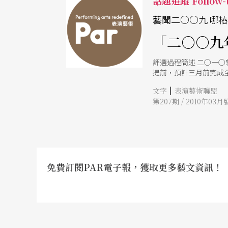
話題追蹤 Follow-
藝聞二○○九 哪
「二○○九
評選過程簡述 二○一
提前，預計三月前完成
一階段評選準備工作，
|
文字
表演藝術聯盟
聞卅七則，以及推薦重
第207期 / 2010年03月
其他項包括新政策、人
黎家齊主持，參與者包
鴻、舞蹈工作者金崇慧
要決議：為完整呈現「
免費訂閱PAR電子報，獲取更多藝文資訊！