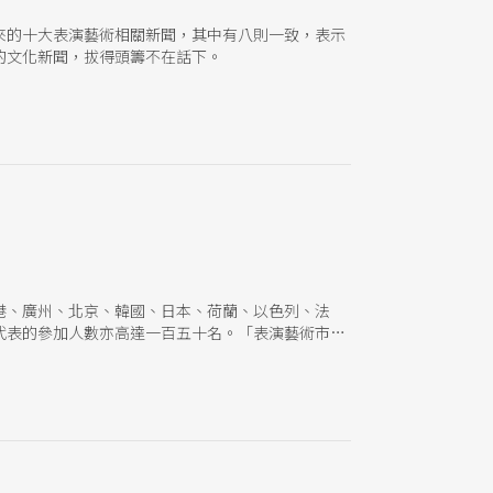
來的十大表演藝術相關新聞，其中有八則一致，表示
的文化新聞，拔得頭籌不在話下。
港、廣州、北京、韓國、日本、荷蘭、以色列、法
代表的參加人數亦高達一百五十名。「表演藝術市
充分展現台灣多元的表演藝術實力，讓國內外策展人盡