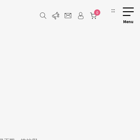
:::
0