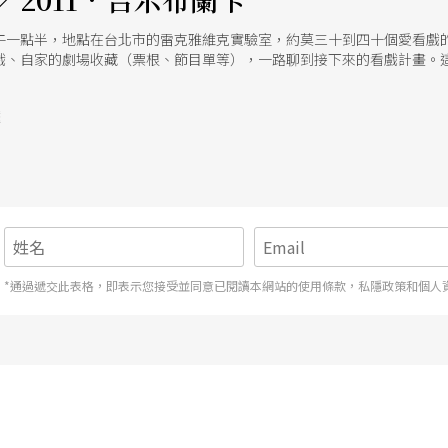
午一點半，地點在台北市的雷克雅維克實驗室，約莫三十到四十個愛看戲
、自家的劇場收藏（票根、節目單等），一路聊到接下來的看戲計畫。這是批踢
bbs軟體後再輸入網址，即可使用） 劇場比起電視電影，仍是偏小眾的文
著個素未謀面的人說話。真要揪團看戲時，總是無法勇敢地跨出那邀約的
號
絡，也就沒什麼好害羞囉！ 這次的版聚辦得很成功，我自己也多認識了不
完戲後還能在網路上作即時討論，觀眾間的交流互動一直都在呢！
*通過遞交此表格，即表示您接受並同意已閱讀本網站的使用條款，私隱政策和個人