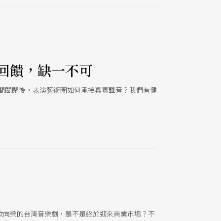
與自我都模糊變形、扭曲揉捏，再一次帶給觀眾衝
好看得不得了啊！嚎哮排演少數（笑）既正常又很不正
編寫，還將原本兩對異性戀夫妻的人物設定改為異性戀夫妻與
比。劇本好、演員佳，還不看嗎？ 親子：玉米雞劇
回饋，缺一不可
間關閉後，表演藝術圈如何承接真實聲音？我們有健
欣向榮的台灣音樂劇，是不是終於迎來商業市場？不