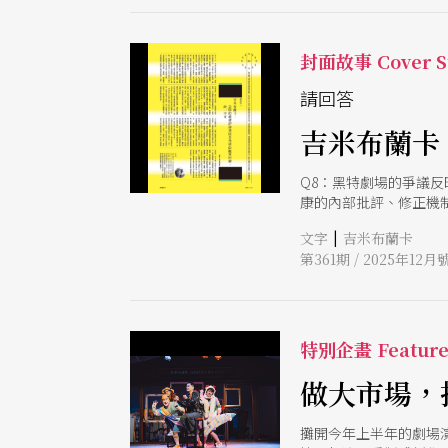
離的精神狀態。舞作以
擊。 戲劇：嚎哮排演2
常的演出，改編自Yasm
封面故事 Cover S
同性戀夫夫，使劇本裡
團《莎士比亞的童言童
請回答
吉米布蘭卡
Q8：黑特劇場的爭議
康的內部批評、修正機
|
文字
吉米布蘭卡
第361期 / 2025年12月
特別企畫 Featur
做大市場，
攤開今年上半年的劇場