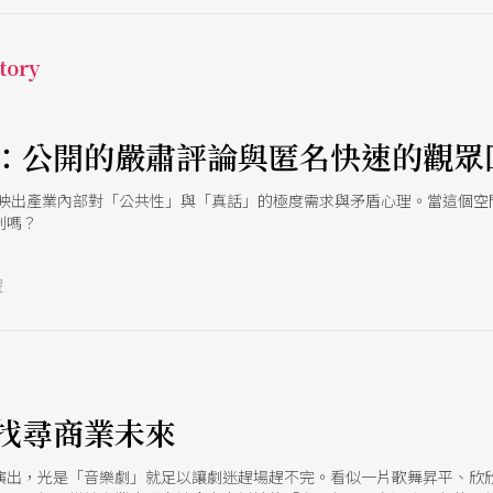
超脫時間與空間的白色作為主視覺，然而在看似純潔單純的白色下，時空
022《全家都去你家》到你家線上演出 這檔還需要寫推薦原因嗎？就是
ina Reza的《God of Carnage 殺戮之神》。除了接地氣的台詞
tory
原本只是生理男女性別分野的討論，多了一層心理陽性與心理陰性的有趣對
語》 要怎麼帶著孩子認識莎士比亞？或者是
：公開的嚴肅評論與匿名快速的觀眾
反映出產業內部對「公共性」與「真話」的極度需求與矛盾心理。當這個空
制嗎？
號
e
找尋商業未來
演出，光是「音樂劇」就足以讓劇迷趕場趕不完。看似一片歌舞昇平、欣