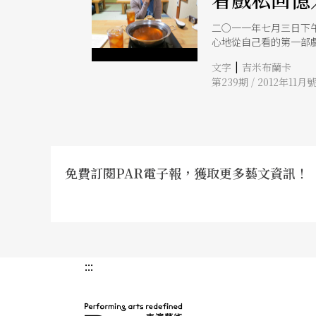
二○一一年七月三日下
心地從自己看的第一部戲
為一電子佈告欄，下載
|
文字
吉米布蘭卡
聊得起勁，但終究是對
第239期 / 2012年11月
子一開，感情自然就熱
臉書彼此推坑買票，看
免費訂閱PAR電子報，獲取更多藝文資訊！
:::