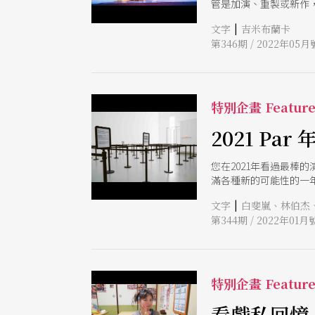
管是加演、重製或新作
劇這個類型裡找到「定
|
文字
吉米布蘭卡
第346期 / 2022年05月
特別企畫 Featur
2021 Pa
您在2021年看過最棒
滿各種新的可能性的一
作行動，改變回應世界
|
文字
白斐嵐、林伯杰
牆，創造嶄新的連結，
第344期 / 2022年01月
造虛實整合的嶄新劇場
的創作能量，首屆「Pa
＿＿之作。 編按：10
特別企畫 Featur
看戲私回憶／