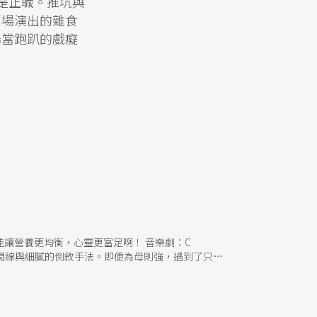
才是正職。推坑與
百場演出的雜食
場當跑趴的戲癡
讓營養更均衡，心靈更富足啊！ 音樂劇：C
時間線與細膩的倒敘手法。即便為母則強，遇到了只剩
017年首演至今，好評不斷，作品以幾乎無台詞但
美的一天，直到我們說再見的，最後一天。 舞蹈：
成為我必追的舞團之一。編舞暨藝術總監蔡博丞在國際間
THE CELL》是他的第5部長篇，發想自疫情隔