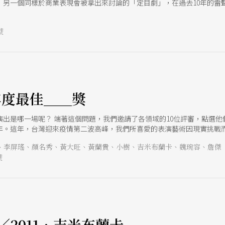
，另一個同樣於商業表現會被拿出來討論的「定目劇」，在過去10年的雷
」下來的交會點呢？
號
e
r 年度最佳＿＿獎
的演出是哪一場呢？ 端著這個問題，我們邀請了各領域的10位評審，點選他
年。這年，台灣迎來疫情第二波高峰，我們所喜愛的表演藝術因現實挑戰
的方式，彰顯其所信仰的創作價值。 我們觀察，當年度的亮眼作品皆包含
、李屏瑤、顏名秀、黃大旺、黃蘭貴、小樹、吉米布蘭卡、魏琬容、詹傑
打開藝術與觀者對話、互動的新場域；它們在非常規演出空間，充分因應
號
體驗；或在數位加速度的兩年間，它們不炫技，依然在劇院空間中專注於表
r年度最佳＿＿獎」嘗試用10件強勁的作品，勾勒動盪時代的輪廓，也希望
件年度最佳＿＿獎依演出時間╱推薦人觀賞場次之順序排列。
e
2011．吉米布蘭卡