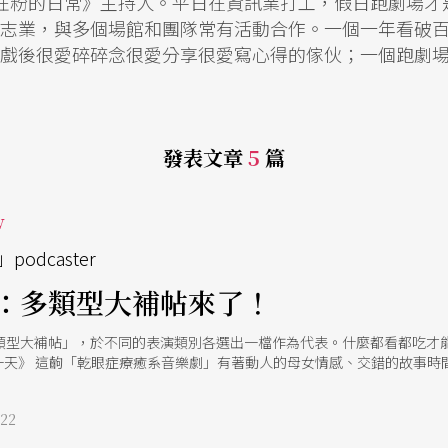
《劇場狂粉的日常》主持人。平日在資訊業打工，假日跑劇場
志業，與多個場館和團隊常有活動合作。一個一年看破
戲後很愛碎碎念很愛分享很愛寫心得的傢伙；一個跑劇
發表文章
5
篇
w
odcaster
：多類型大補帖來了！
類型大補帖」，於不同的表演類別各選出一檔作為代表。什麼都看都吃才能
美的一天》 這齣「乾眼症療癒系音樂劇」有著動人的母女情感、交錯的故事
任務，仍必須要打起精神與鼓起勇氣，思考如何繼續接下來的每一天。自2
柔打動無數觀眾。雖說是離開，但只要好好玩、好好在一起，每一天都是最
22
CELL》 自從2015年在水源劇場看了《浮花》，丞舞就長駐在我腦袋，
入世，情感豐厚自由，有年輕氣盛的張狂叛逆，也有沉穩反思的細膩動人。《