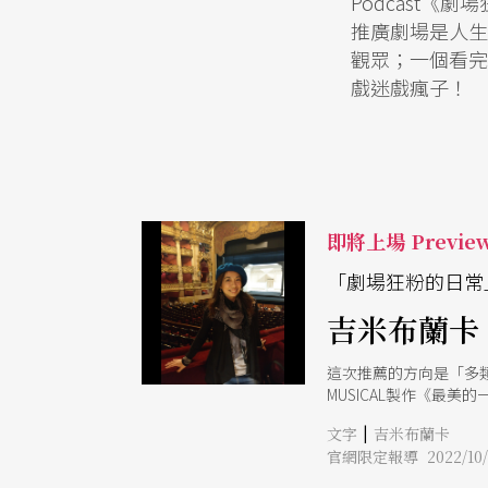
Podcast
推廣劇場是人生
觀眾；一個看完
戲迷戲瘋子！
即將上場 Previe
「劇場狂粉的日常」p
吉米布蘭卡
這次推薦的方向是「多
MUSICAL製作《最
下3個月餘命的人生最終
|
文字
吉米布蘭卡
全唱詞的呈現方式，溫
官網限定報導 2022/10/
丞舞製作團隊《THE 
拿獎無數，舞作既詩意又