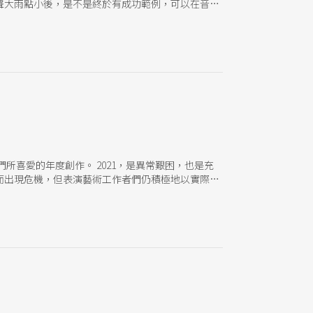
聲大雨點小後，是不是終於有成功範例，可以在音樂
們所喜愛的年度創作。 2021，是異常艱困，也是充
而出現危機，但表演藝術工作者們仍積極地以實際創
（但不限於）以下特點：它們積極打破舞台的第四面
該空間特質發揮表演性；它們有效使用數位工具，創
演、舞台本質。 這年的演出依然有著不遜色於往年
邀請您回顧您的2021年，並提出屬於您的年度最佳