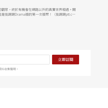
的觀眾，終於有機會在網路以外的真實世界相遇。開
踢Drama版的第一次版聚！（批踢踢ptt.cc
化，不像電視電影那麼好找咖。雖然大夥兒在網路上
一步。所以啦，見面三分情，版聚一辦，大夥兒話匣
少戲咖。雖然各自有工作與課業要忙，但透過噗浪與
立即訂閱
資料收集聲明。