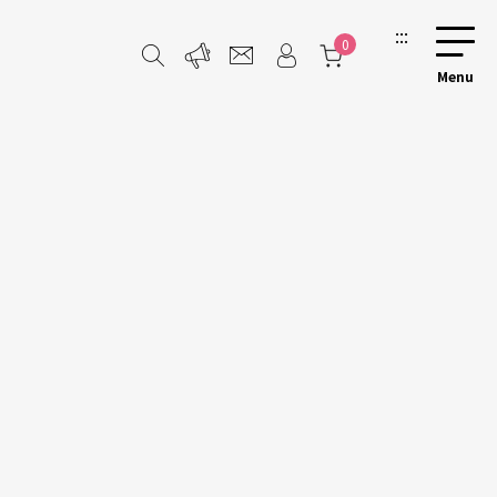
:::
0