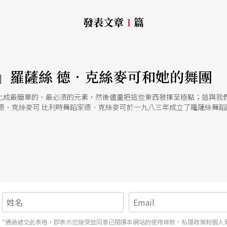
發表文章
1
篇
」羅薩絲 德．克絲麥可和她的舞團
化成最簡單的、最必須的元素，然後儘量把這些東西發揮至極點；這與我
 德．克絲麥可 比利時舞蹈家德．克絲麥可於一九八三年成立了羅薩絲舞
每一回都因投入者不同的想像和參與而千變萬化，使作品可以表達更多層
*通過遞交此表格，即表示您接受並同意已閱讀本網站的使用條款，私隱政策和個人