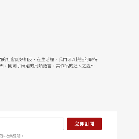
們的社會剛好相反，在生活裡，我們可以快速的取得
蹈團，開創了舞蹈的另類語言。其作品的迷人之處，
次的意念。
立即訂閱
資料收集聲明。