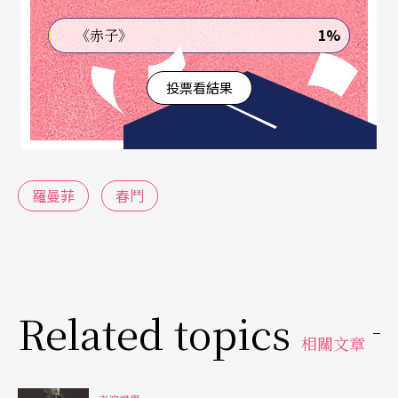
1%
《赤子》
投票看結果
羅曼菲
春鬥
Related topics
相關文章