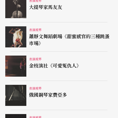
表演視界
大提琴家馬友友
表演視界
蕭靜文舞蹈劇場《甜蜜感官的三種跳蚤
市場》
表演視界
金枝演社《可愛冤仇人》
表演視界
俄國鋼琴家費亞多
表演視界