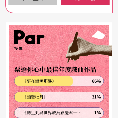
投票
票選你心中最佳年度戲曲作品
66%
《夢在海潮那邊》
31%
《幽戀牡丹》
1%
《轉生到異世界成為嘉慶君—發現我的祖先是詐騙集團!?》