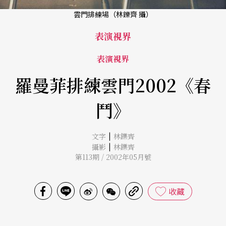
雲門排練場（林鑠齊 攝）
表演視界
表演視界
羅曼菲排練雲門2002《春
鬥》
|
文字
林鑠齊
|
攝影
林鑠齊
第113期 / 2002年05月號
收藏