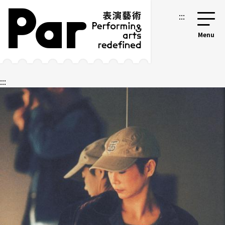
跳到主要內容區塊
網站導覽
:::
:::