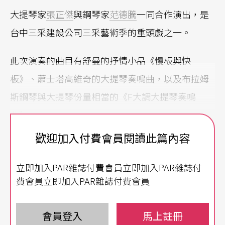
大提琴家
張正傑
與鋼琴家
范德騰
一同合作演出，是
台中三采建設公司三采藝術季的重頭戲之一。
此次演奏的曲目有舒曼的抒情小品《慢板與快
板》、蕭士塔高維奇的大提琴奏鳴曲，以及布拉姆
斯鋼琴與大提琴份量相當的《F大調大提琴奏鳴
曲》。
歡迎加入付費會員閱讀此篇內容
所選擇的曲目分屬不同年代、區域作曲家所創作，
各有其特色。透過這次精心安排的曲目，再加上張
立即加入PAR雜誌付費會員立即加入PAR雜誌付
正傑風趣幽默的「講座音樂會」的解說，相信聽衆
費會員立即加入PAR雜誌付費會員
必定可以輕鬆又深入的欣賞到作品的精華。
會員登入
馬上註冊