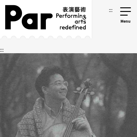
跳到主要內容區塊
網站導覽
:::
:::