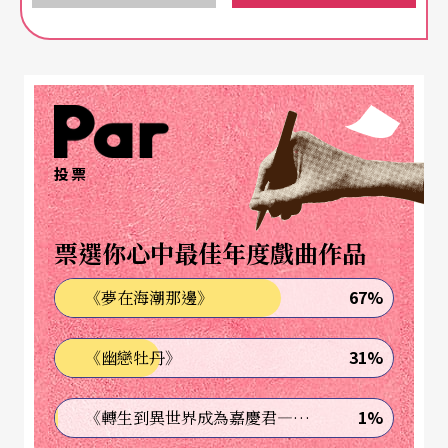
投票
票選你心中最佳年度戲曲作品
67%
《夢在海潮那邊》
31%
《幽戀牡丹》
1%
《轉生到異世界成為嘉慶君—發現我的祖先是詐騙集團!?》