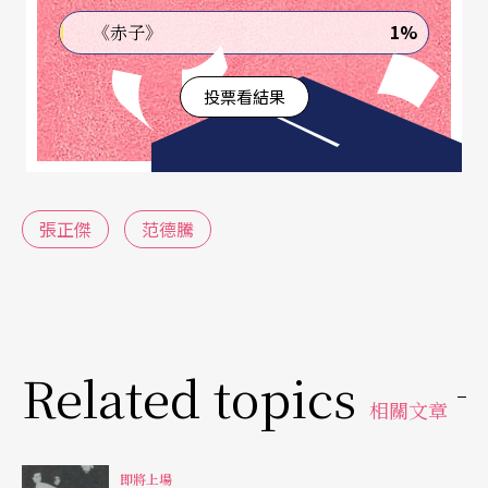
1%
《赤子》
投票看結果
張正傑
范德騰
Related topics
相關文章
即將上場