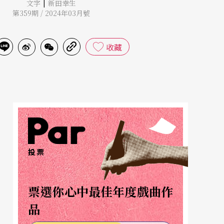
|
文字
新田幸生
第359期 / 2024年03月號
收藏
投票
票選你心中最佳年度戲曲作
品