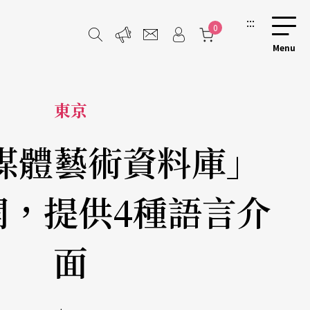
:::
0
東京
媒體藝術資料庫」
開，提供4種語言介
面