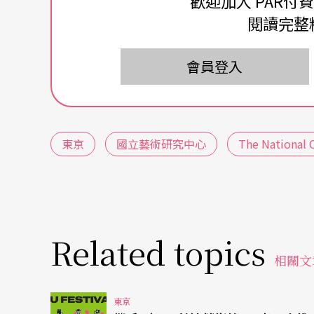
歡迎加入 PAR付
作為一個跨領域與跨機構的搜尋平台，「媒體
閱讀完整
雜誌」；動畫的「電視節目」、「劇場電影」
會員登入
媒體藝術的「展覽」、「相關活動」等資料，
品還提供相關合作單位及典藏等內容供查詢。
州市漫畫博物館、一般社團法人日本動畫師．導演
東京
國立藝術研究中心
The National C
站提供日英中韓4種語言介面。國立藝術研究中
連結國內外美術館、研究機構及社會各界，也
Related topics
相關文
東京