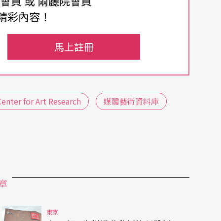
費會員 或 兩廳院會員
藝術資料庫」主要提供漫畫的「單行本」、「連載
精彩內容！
、「影像資料包」；遊戲的「遊戲資料包」，及新
馬上註冊
其中不只包括該作品的標題和作者等資訊，部分作
目前數據收集來源包含京都國際漫畫博物館、北九
協會（JAniCA）等超過10個單位，並且於網
enter for Art Research
媒體藝術資料庫
心以「藝術的連結、深化與擴展」為關鍵，希望
令人期待未來有更多跨領域合作的作品因此產生。
章
東京