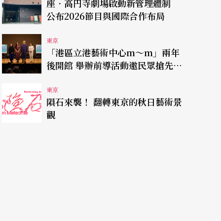
座．高円寺劇場啟動新管理體制
公布2026節目與國際合作布局
東京
「港區立港藝術中心m～m」兩年
後開館 舉辦前導活動邀民眾搶先體
驗
東京
隕石來襲！ 翻轉東京的秋日藝術景
觀