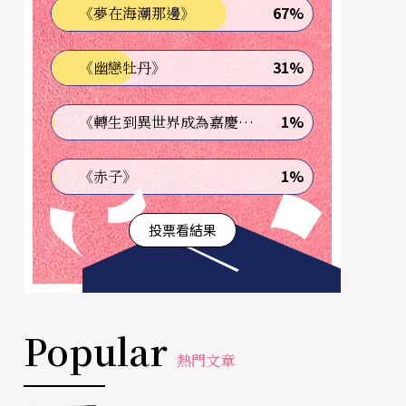
67%
《夢在海潮那邊》
31%
《幽戀牡丹》
1%
《轉生到異世界成為嘉慶君—發現我的祖先是詐騙集團!?》
1%
《赤子》
投票看結果
Popular
熱門文章