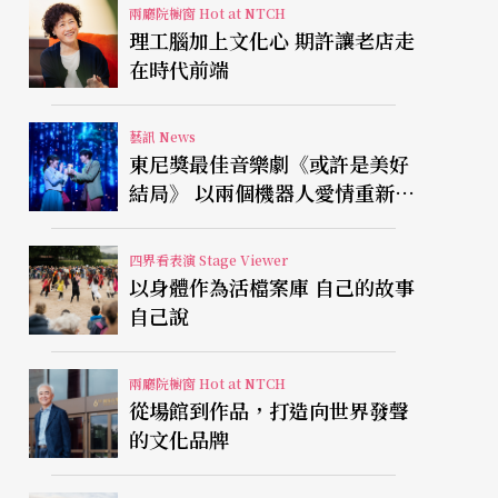
兩廳院櫥窗 Hot at NTCH
理工腦加上文化心 期許讓老店走
在時代前端
藝訊 News
東尼獎最佳音樂劇《或許是美好
結局》 以兩個機器人愛情重新凝
視有限人生
四界看表演 Stage Viewer
以身體作為活檔案庫 自己的故事
自己說
兩廳院櫥窗 Hot at NTCH
從場館到作品，打造向世界發聲
的文化品牌