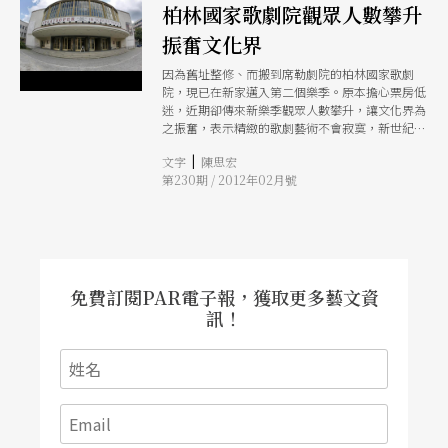
柏林國家歌劇院觀眾人數攀升
振奮文化界
因為舊址整修、而搬到席勒劇院的柏林國家歌劇
院，現已在新家邁入第二個樂季。原本擔心票房低
迷，近期卻傳來新樂季觀眾人數攀升，讓文化界為
之振奮，表示精緻的歌劇藝術不會寂寞，新世紀仍
可繼續發展新面貌。
|
文字
陳思宏
第230期 / 2012年02月號
免費訂閱PAR電子報，獲取更多藝文資
訊！