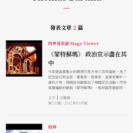
發表文章
2
篇
四界看表演 Stage Viewer
《蒙特蘇瑪》 政治宣示盡在其
中
今年適逢普魯士的腓德烈克大帝三百年誕辰，為了
紀念這位政治家、軍事家、哲學家、音樂家集於一
身的大帝，德國各地都推出了相關紀念活動。而他
親筆編劇的歌劇《蒙特蘇瑪》，柏林國家歌劇院也
於一月底舉行音樂會形式的重演，讓我們有機會認
|
文字
沈雕龍
識腓德烈克大帝是如何結合音樂與他的王朝。
第231期 / 2012年03月號
柏林