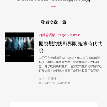
發表文章
1
篇
四界看表演 Stage Viewer
擺脫規約挑戰界限 追求時代共
鳴
二○○九年創團的Jambinai，是由三位韓國國樂
科班出身的音樂家李逸雨、金寶美與沈恩用所創
立，為了能與為數更多、音樂取向更多元的聽眾近
距離交流，他們找來貝斯手俞炳求和鼓手崔宰赫擔
任客席樂手，開始實驗新的創作模式。耕耘迄今十
|
文字
許景涵
年，他們的努力已見成績，跨界專輯頗受肯定，受
第317期 / 2019年05月號
邀至國際各音樂節、平昌冬奧閉幕式等場合演出。