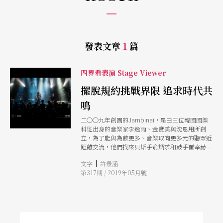
發表文章
1
篇
四界看表演 Stage Viewer
擺脫規約挑戰界限 追求時代共
鳴
二○○九年創團的Jambinai，是由三位韓國國樂
科班出身的音樂家李逸雨、金寶美與沈恩用所創
立，為了能與為數更多、音樂取向更多元的聽眾近
距離交流，他們找來貝斯手俞炳求和鼓手崔宰赫擔
任客席樂手，開始實驗新的創作模式。耕耘迄今十
|
文字
許景涵
年，他們的努力已見成績，跨界專輯頗受肯定，受
第317期 / 2019年05月號
邀至國際各音樂節、平昌冬奧閉幕式等場合演出。