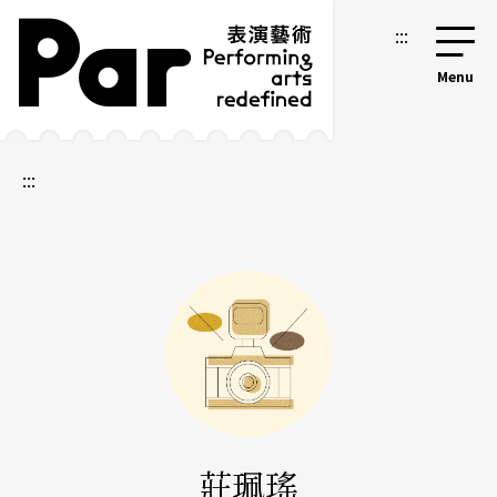
跳到主要內容區塊
網站導覽
:::
:::
莊珮瑤