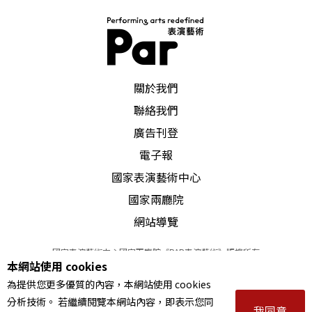
PAR 表演藝術雜誌
關於我們
聯絡我們
廣告刊登
電子報
國家表演藝術中心
國家兩廳院
網站導覽
國家表演藝術中心國家兩廳院《PAR表演藝術》版權所有
本網站使用 cookies
©
2022
Performing arts redefined. All Rights Reserved
為提供您更多優質的內容，本網站使用 cookies
統一編號 Tax Id number 00973926
分析技術。 若繼續閱覽本網站內容，即表示您同
本站所提供相關演出資訊，如有異動應以主辦單位公告為準。
我同意