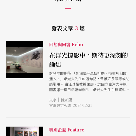
發表文章
3
篇
回想與回響 Echo
在浮光掠影中，期待更深刻的
論述
對特展的期待 「劇場是千萬個折磨，換取片刻的
迷人。」聶光炎先生的這句話，曾被許多報導或訪
談引用。 由汪其楣教授策展，於國立臺灣大學總
圖書館一樓日然廳舉辦的「聶光炎先生手稿資料特
展」，也以這句話作為展覽的敘事主軸：「觀眾曾
|
文字
陳正熙
在聶老師設計的舞台和燈光中感受一切迷人，經由
官網限定報導 2024/12/31
本次特展的手稿文圖，也讓我們親近那折磨過程中
細密的專業準備」，以展示櫃和裝裱懸掛呈現聶先
生的劇場設計生涯。展品內容豐富多元，包括設計
相關資料（註1）、 專欄文章與相關新聞報導之剪
報、演出節目單、海報、劇照，授課教學大綱與講
特別企畫 Feature
義，聶先生的日常與工作照片。除了這些圖文資料