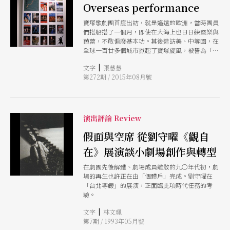
之外，現場還有多幅摘錄聶先生話語製作的大圖輸
Overseas performance
出看板，說明他的設計理念，如「舞台設計並不僅
寶塚歌劇團首度出訪，就是遙遠的歐洲，當時團員
僅設計一個背景或裝飾而已，而是要求自己得做出
們搭船搭了一個月，即使在大海上也日日練聲樂與
戲的精神」，以及工作態度與方法：「捧讀劇本時
芭蕾，不敢偏廢基本功。其後造訪美、中等國，在
你必須讓抽象的意念逐漸成形，變成是線條、是色
全球一百廿多個城市掀起了寶塚旋風，被譽為「亞
彩、是體積、是質感」，也有對劇場的觀點：「劇
洲百老匯」。
場是一個『朝生暮死』的有機體，落幕了生命就結
|
文字
張慧慧
束了」，乃至於對當代劇場生態的評論：「目前我
第272期 / 2015年08月號
們雖然已經發展到了有豪華『歌劇院』，堂皇『音
樂廳』的時代，但是很遺憾的，表演藝術還在很稚
嫩脆弱的困境裡掙扎」。 聶先生說：「我只是一
個在劇場裡做設計的設計本身就是一種語言，作為
一個設計者，該說的，能說的，會說的，應該就是
演出評論 Review
在自己的設計裡頭」，因此作為一個劇場設計典範
假面與空席 從劉守曜《觀自
的回顧展，設計相關資料的展示，應是最為重要的
部分，也是我的期待：如何能透過展品的歸類排比
在》展演談小劇場創作與轉型
陳列，說明資料的補充，和參觀動線的規劃，引導
參觀者進入聶先生的設計世界（劇場幕後），體會
在劇團先後解體、劇場成員離散的九〇年代初，劇
他如何將對劇場的愛，表現在用心刻畫的線條和色
場的再生也許正在由「個體戶」完成。劉守曜在
彩之中。 規劃完整的旅行或隨性漫遊？ 特展策展
「台北尊嚴」的展演，正面臨此項時代任務的考
人以副標題：「劇場幕後迷人的小旅行」，勾勒聶
驗。
先生60年劇場生涯軌跡，呼應「片刻迷人」的理
想，反映策展初衷與個人感性。只是，以實際觀賞
|
文字
林文珮
經驗而論，因為展品陳列方式、空間規劃、和執行
第7期 / 1993年05月號
細節的諸多問題，這趟旅行卻比較像是一場方向、