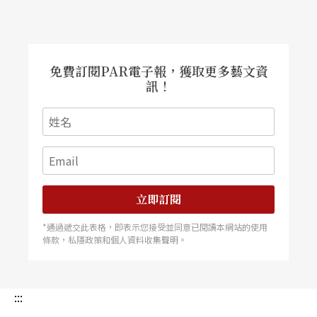
路線、目標都不甚明確的漫遊，走過之後，只能留
下些許零星印象（如貼印在展場唯一對外窗戶
免費訂閱PAR電子報，獲取更多藝文資
訊！
立即訂閱
*通過遞交此表格，即表示您接受並同意已閱讀本網站的使用
條款，私隱政策和個人資料收集聲明。
:::