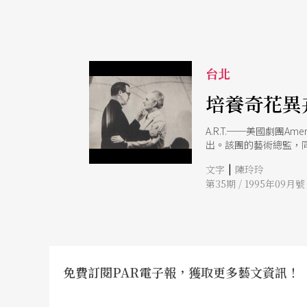
台北
培養奇花異卉
A.R.T.──美國劇團A
出。該團的藝術總監，同
|
文字
陳玲玲
第35期 / 1995年09月號
免費訂閱PAR電子報，獲取更多藝文資訊！