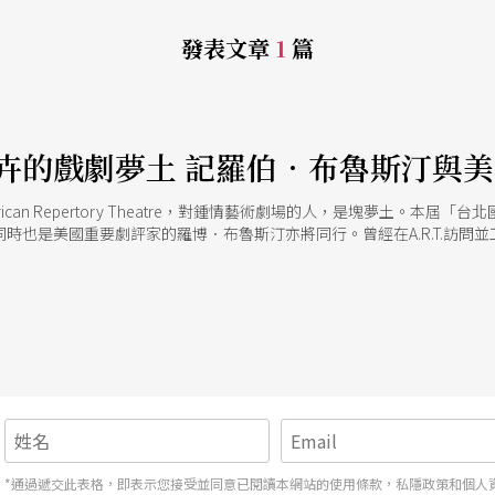
發表文章
1
篇
的戲劇夢土 記羅伯．布魯斯汀與美國A
merican Repertory Theatre，對鍾情藝術劇場的人，是塊夢土
時也是美國重要劇評家的羅博．布魯斯汀亦將同行。曾經在A.R.T.訪問
*通過遞交此表格，即表示您接受並同意已閱讀本網站的使用條款，私隱政策和個人