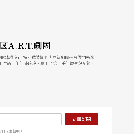
.R.T.劇團
。本屆「台北國際藝術節」特別邀請這個世界級劇團來台做開幕演
並工作過一年的陳玲玲，寫下了第一手的觀察與紀錄。
立即訂閱
資料收集聲明。