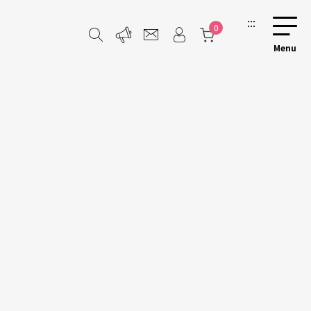
:::
0