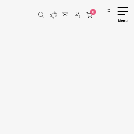
:::
0