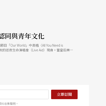
認同與青年文化
r World」中高唱〈All You Need is
款的拯救生命演唱會（Live Aid）現身。當皇后樂團
們的風采甚至一度掩蓋了巴布．狄倫（Bob Dylan）
彿北方的男人們是愛與正義的代表，拯救著落後、饑餓、
一分子，我們更應該想起的是1970年因為沒去成胡
ll可惜人們總愛說她是男版巴布．狄倫），或是巴布．馬利
Peace音樂會。 甚至，我們應該再往南方一點，來到巴
送的懶洋洋歌曲，其實在1950年代末期是極具革命性
，它都無比稀有與珍貴，尤其在那萌發的時刻。 去
變換，以及人聲與伴奏相互交錯的切分音，會發現那蘊藏著
及搖滾樂、巴西東北部 Bahia 地區在地化的加勒比
立即訂閱
的巴西音樂」，變成了「必須專注聆聽」的音樂。 還有
資料收集聲明。