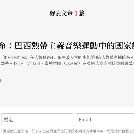
發表文章
1
篇
命：巴西熱帶主義音樂運動中的國家
（the Beattles）在人類透過4支衛星破天荒同步能讓4億人收看直播的特別節目「Ou
阿戰爭。1985年7月13日，皇后樂團（Queen）在英國人為衣索比亞饑荒募
hapsody〉大唱「媽媽！⋯⋯有時候我真希望我從來沒有被生出來！」之時，他
d Bowie）的光芒。 以上的人類共同記憶都非常的北方，而且男方。 彷
15
的是，演唱會愈辦愈多，當時的非洲卻似乎愈來愈窮。或許作為全體人類的
ck）而寫了〈Woodstock〉這首歌的瓊妮．蜜雪兒（Joni Mitche
在1978年讓互鬥許久的兩個政黨兼黑幫的頭「表演」出握手言和的One Love 
Nova 的起源。如今一般人以為是在頭等艙、爵士酒吧或熱帶島嶼假日飯店上放
起來舒緩放鬆，簡直像任何廉價的情歌。但其實不論就樂理層次或文化層次
sa 掀起的巴西音樂文化革命 樂理上，若仔細研究 Bossa 當中和弦的
，Bossa 的系譜廣袤而精深：19世紀末形成的森巴、非裔美國人的爵士樂
在 Bossa 中找到棲身之地。差別在於 Bossa 將原本這些「可跳舞
a 成為一種革命，那就是除了這些「傳
*通過遞交此表格，即表示您接受並同意已閱讀本網站的使用條款，私隱政策和個人