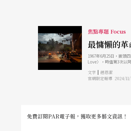
焦點專題 Focus
最慵懶的革
1967年6月25日，披頭四
Love〉，時值第3次以
的〈Bohemian R
|
文字
趙恩潔
與大衛．鮑伊（Davi
官網限定報導 2024/11/
野蠻的南方。令人悲傷
士托音樂節（Woodsto
（Bob Marley）
西，遇見 Bossa 
的音樂運動。表面上聽
正式、反文化──Bos
非常複雜的結構。文化上
免費訂閱PAR電子報，獲取更多藝文資訊！
海化非洲音樂，全部都可以
一個重點，使得 Boss