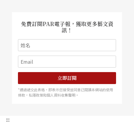
免費訂閱PAR電子報，獲取更多藝文資
訊！
立即訂閱
*通過遞交此表格，即表示您接受並同意已閱讀本網站的使用
條款，私隱政策和個人資料收集聲明。
:::