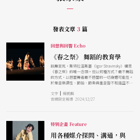
發表文章
3
篇
回想與回響 Echo
《春之祭》 舞蹈的教育學
跳舞至死，斯特拉溫斯基（Igor Stravinsky）構思
《春之祭》的唯一念頭。但以何種方式？最不舞蹈
的方式，以芭蕾舞者最不芭蕾的一切身體可能性。
於是音樂調性、節拍、節奏與重音皆不和諧且不符
期待，舞者怪異顫動、跺腳、衝刺、失衡與顛狂，
|
文字
楊凱麟
肢體無以名狀地開闔擺盪，在世紀初巴黎的展演
官網限定報導 2024/12/27
中，音樂與舞蹈同時面向現代主義的最初洗禮，一
場絕無僅有的盛宴，在最激突怪異的音樂中有最激
突怪異的舞蹈，遠超越時代的作品引爆現場的尖銳
衝突，被選為祭品的舞者恐懼、悲淒、奔突、纏綿
眷戀，狂舞而死。由尼金斯基（Vaslav Nijinsky）
特別企畫 Feature
編舞、斯特拉溫斯基作曲的《春之祭》首演
（1913）像是一聲高亢的叫喊，撞開現代藝術的大
用各種媒介探問、溝通，與
門。 當年人們說：很遺憾看到像斯特拉溫斯基先