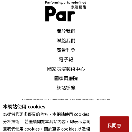
PAR 表演藝術雜誌
關於我們
聯絡我們
廣告刊登
電子報
國家表演藝術中心
國家兩廳院
網站導覽
國家表演藝術中心國家兩廳院《PAR表演藝術》版權所有
本網站使用 cookies
©
2022
Performing arts redefined. All Rights Reserved
為提供您更多優質的內容，本網站使用 cookies
統一編號 Tax Id number 00973926
分析技術。 若繼續閱覽本網站內容，即表示您同
本站所提供相關演出資訊，如有異動應以主辦單位公告為準。
我同意
意我們使用 cookies，關於更多 cookies 以及相
服務條款
｜
隱私權聲明
｜
著作權聲明