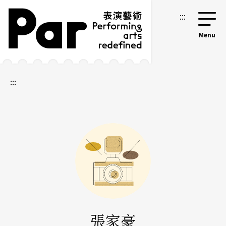
跳到主要內容區塊
網站導覽
:::
:::
張家豪