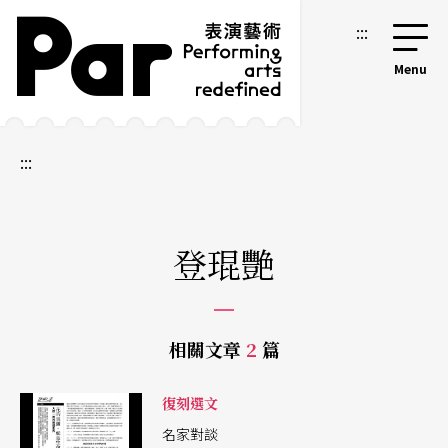
跳到主要內容區塊
網站導覽
:::
:::
登琨艷
相關文章
2
篇
復刻選文
名家對談