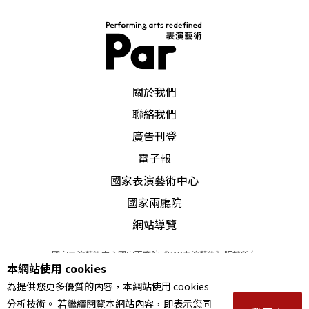
PAR 表演藝術雜誌
關於我們
聯絡我們
廣告刊登
電子報
國家表演藝術中心
國家兩廳院
網站導覽
國家表演藝術中心國家兩廳院《PAR表演藝術》版權所有
本網站使用 cookies
©
2022
Performing arts redefined. All Rights Reserved
為提供您更多優質的內容，本網站使用 cookies
統一編號 Tax Id number 00973926
分析技術。 若繼續閱覽本網站內容，即表示您同
本站所提供相關演出資訊，如有異動應以主辦單位公告為準。