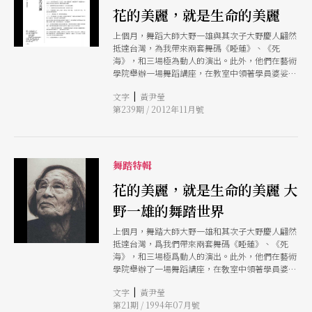
花的美麗，就是生命的美麗
上個月，舞蹈大師大野一雄與其次子大野慶人翩然
抵達台灣，為我帶來兩套舞碼《睡蓮》、《死
海》，和三場極為動人的演出。此外，他們在藝術
學院舉辦一場舞蹈講座，在教室中領著學員婆娑起
舞，給學員許多啟發。我們更趁著這個千載難逢的
|
文字
黃尹瑩
機會，邀請雲門舞集的林懷民、藝術學院客席教授
第239期 / 2012年11月號
薩爾．穆吉揚托和大野父子進行了一場精采的對
談。
舞踏特輯
花的美麗，就是生命的美麗 大
野一雄的舞踏世界
上個月，舞踏大師大野一雄和其次子大野慶人翩然
抵達台灣，爲我們帶來兩套舞碼《睡蓮》、《死
海》，和三場極爲動人的演出。此外，他們在藝術
學院舉辦了一場舞蹈講座，在敎室中領著學員婆娑
起舞，給學員許多啓發。我們更趁著這個千載難逢
|
文字
黃尹瑩
的機會，邀請雲門舞集的林懷民、藝術學院客席敎
第21期 / 1994年07月號
授薩爾．穆吉揚托和大野父子進行了一場精采的對