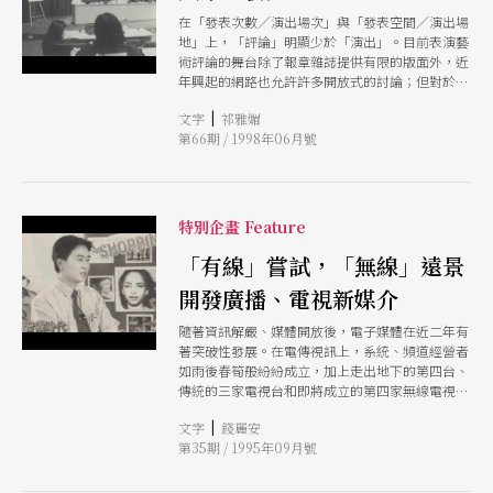
在「發表次數／演出場次」與「發表空間／演出場
地」上，「評論」明顯少於「演出」。目前表演藝
術評論的舞台除了報章雜誌提供有限的版面外，近
年興起的網路也允許許多開放式的討論；但對於如
何建立起專業的藝評及主動拓展更大的空間，評論
|
文字
祁雅媚
界除了靜待時機外也可考慮起步而行。
第66期 / 1998年06月號
特別企畫 Feature
「有線」嘗試，「無線」遠景
開發廣播、電視新媒介
隨著資訊解嚴、媒體開放後，電子媒體在近二年有
著突破性發展。在電傳視訊上，系統、頻道經營者
如雨後春筍般紛紛成立，加上走出地下的第四台、
傳統的三家電視台和即將成立的第四家無線電視
台，將傳訊市場炒得熱鬧滾滾；而在廣播頻道上亦
|
文字
錢麗安
不遑多讓，在原為軍方列管頻道一一釋出後，新電
第35期 / 1995年09月號
台紛紛進駐，呈百家鳴放之姿。而在這一波電子熱
中，向來處於被動地位的古典音樂終在各項有利條
件下進場操作，使得向來單純的古典音樂呈現型