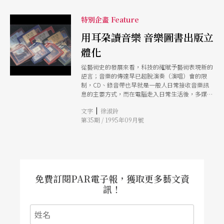
態，起了革命性變化。
特別企畫 Feature
用耳朶讀音樂 音樂圖書出版立
體化
從藝術史的發展來看，科技的確賦予藝術表現新的
語言；音樂的傳達早已超脫演奏（演唱）會的限
制，CD、錄音帶也早就是一般人日常接收音樂訊
息的主要方式，而在電腦走入日常生活後，多媒體
CD如CD-ROM、CD-I的出現，更預示樂迷的視聽接
|
文字
徐淑鈴
收習慣，將有所改變。
第35期 / 1995年09月號
免費訂閱PAR電子報，獲取更多藝文資
訊！