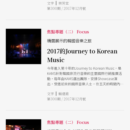
|
文字
林芳宜
業界人士認識韓國音樂；而在韓國最大綜合音樂節
第300期 / 2017年12月號
全州國際音樂節的策劃與執行中，也可看到政府與
業界對傳統音樂傳承與創新的重視，及在全民參與
和藝術質地上的平衡。透過作曲家暨獨立策展人林
芳宜對上述活動的第一手觀察，讓我們認識對韓國
如何為音樂文化打造未來。
焦點專題（二） Focus
精選展示的韓國音樂之旅
2017的Journey to Korean
Music
今年進入第十年的Journey to Korean Music，是
KAMS針對韓國非流行音樂的主要國際行銷推廣活
動，每年由KAMS選出團隊，安排Showcase演
出，受邀前來的國際音樂人士，在五天的時間內，
觀看大約廿場不同編制和風格的入選團隊。二○一
|
文字
賴建甫
七年的規劃共為七組，加上一組特別節目，每一組
第300期 / 2017年12月號
有一至三個節目不等。而今年受邀者約為卅位，分
別來自智利、芬蘭、墨西哥、哥倫比亞、美國、德
國、巴西、西班牙、英國、加拿大、香港、新加
坡、台灣等地，包含音樂節策展人、藝術總監、音
樂經理人、唱片公司等。 多元形式 讓人親近傳統
焦點專題（二） Focus
雖說以非流行音樂為主，內容比重還是以韓國傳統