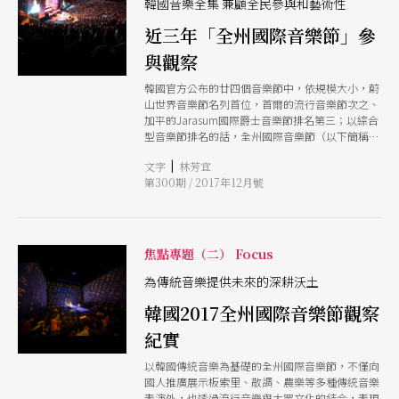
音樂為最大比例，第一個參訪行程即是「國立國樂
韓國音樂全集 兼顧全民參與和藝術性
院」（National Gugak Center）的自製電影《木
近三年「全州國際音樂節」參
偶》Kokdu首映表演會。《木偶》指的是傳統送葬
禮隊的人俑，電影委託金泰勇（Kim Tae-yong）
與觀察
執導，以一對姊弟的日常和遇到木偶的奇幻旅程構
成，中間穿插盛大豪華的傳統舞樂現場表演，木偶
韓國官方公布的廿四個音樂節中，依規模大小，蔚
和姊弟同時出現在影片中和舞台上，運用虛實交
山世界音樂節名列首位，首爾的流行音樂節次之、
替，串接各種傳統樂舞的展現，如宮廷的國樂團、
加平的Jarasum國際爵士音樂節排名第三；以綜合
舞蹈、祭儀、民間出殯時的吹打隊伍等。一如影片
型音樂節排名的話，全州國際音樂節（以下簡稱
文宣上的標題：一個國樂與電影相遇的奇幻世界
JISF）的規模最大，且遠遠超過同類型的音樂節，
（The Fantasy World Where Gugak Meets
|
文字
林芳宜
一方面JISF最主要的支持者為地方銀行，另一方面
Film），國立國樂院演出組負責公共關係與行銷小
第300期 / 2017年12月號
則是音樂節的策展理念。 韓國音樂的全集 為青年
組的研究員魚真（Uh Jean）表示，國樂院希望透
音樂家造橋 如果說Journey to Korean Music是精
過不同的手法，重新喚起民眾對傳統音樂的關注，
選輯，那麼JISF就是韓國音樂的全集，至今舉行了
透過電影劇情中不同的情境，讓各式各樣的傳統音
十六屆的JISF以象徵韓國文化根源的全州為據點，
樂可以自然展現，而現場演出則是讓觀賞者體驗正
最高行政主管為銀行家KIM Han，節目內容與藝術
焦點專題（二） Focus
式的展演。這是國樂院首度打破「常規」的推廣方
方向則委由三年一任的藝術總監統籌規劃。現任藝
式，但所費不貲的型態，另一方面也限縮了推廣的
術總監朴在千（Park Je-chun）自二○一四年起接
為傳統音樂提供未來的深耕沃土
便利性，因此國樂院目前正在評估，將現場表演融
掌，在第一任任期期間，透過個人長久經營的國內
入影片中的的可能性。 除了國樂院這個大型製作
韓國2017全州國際音樂節觀察
外網絡，加上強大的音樂節製作團隊、行銷宣傳團
外，傳統節目還有重現十九世紀末韓國文人雅士詩
隊，聯手讓JISF除了是一個豐盛精采的音樂節之
紀實
書琴畫的《昔日的未來風流》，在傳統的貴族韓屋
外，更為韓國青年音樂家鋪設一座橋梁。 然而在
中，體驗茶道、聆聽散調，對承襲相同文化根源的
筆者連續三年的觀察中，JISF最可貴的並非僅於為
以韓國傳統音樂為基礎的全州國際音樂節，不僅向
我們來說，是藝術文化與生活結合的古老傳統，但
青年音樂家帶來國際網絡與曝光機會，而是作為一
國人推廣展示板索里、散調、農樂等多種傳統音樂
這卻也是一套經過內容設計，行銷國際的表演產
個超大型展會，在提供全民眾的藝文參與和音樂表
表演外，也透過流行音樂與大眾文化的結合，表現