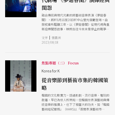
閨怨
融合傳統與現代元素的跨藝術音樂表演《夢廻春
閨》，將於8月18至20日於中山堂光復廳登場。由
捌號會所醞釀三年，以《夢廻春閨》從現代視角重
新詮釋閨怨故事，映照古往今來未曾停止的戰爭，
將詩經與傳統戲曲交織結合現場音樂演奏，為觀眾
|
文字
張震洲
帶來嶄新的視聽享受。2022年於韓國全州國際音樂
2023/08/18
節首演時，獲得如潮好評，被該音樂節藝術總監譽
為「邀請過最好的台灣節目」。今年回歸台灣演
出，呈現結合傳統戲曲唱腔、現代音樂演奏、當代
劇場空間運用的三合一新樂╱劇種，創造令人難忘
的表演體驗。
焦點專題（二） Focus
Korea for K
從音樂節到藝術市集的韓國策
略
韓國的文化軟實力，透過影劇、流行音樂、電玩的
散播，早已為世人所熟知，但韓國在表演藝術與傳
統音樂的推廣上，也下了相當大的功夫，如「韓國
藝術經紀服務」（KAMS以「首爾表演藝術市
集」、Journey to Korea Music等活動讓各國表藝