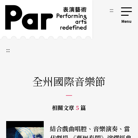
跳到主要內容區塊
網站導覽
:::
:::
全州國際音樂節
相關文章
5
篇
結合戲曲唱腔、音樂演奏、當
代劇場 《夢廻春閨》演繹經典