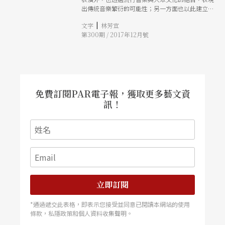
品。 融入傳統風格 創新製作型態 除了上述兩項
演的藝術性之間，取得了絕佳的平衡，同時在這個
出傳統音樂繁衍的可能性；另一方面也以此建立國
「純傳統」的製作
平衡上，實踐傳統音樂的保存與創新的理想。三年
際連結平台，透過作品邀演與合作計畫，有效地促
中，仔細觀察各類型節目的觀眾和民眾反應，也印
|
文字
林芳宜
進不同文化間的交流。以Color of Sori為主題，將
證了筆者長久以來的一個觀點：如果主事者不先畫
第300期 / 2017年12月號
音樂節披展成一張畫布，揮灑來自世界各國音樂的
地自限或說圈地自保，而是以開放的觀點提供藝術
色彩。
的各種面貌，那麼民眾也自然能夠接受各種傳統、
各種創新。 以二○一四年獲選為聯合國人類非物
質文化遺產的「農樂」（Nogak）為例，二○一五
年JISF的主題策畫以農樂為核心，有向五大家農樂
國寶藝師致敬的正式售票演出、有來自全國各地的
免費訂閱PAR電子報，獲取更多藝文資
農樂隊競演、還有農樂四物的創新演出。而每年
訊！
JISF固定系列為「板索里大師」和「青年板索
里」，大師們為售票專場、青年藝師們則在森林小
舞台，大師專場將觀眾席搬上舞台，雖然席位只有
三百席上下，卻一定動用大型劇場等級的舞美和燈
光設計，在還原傳統板索里近身圍繞聆聽的傳統
時，提供了現代劇場才有的聲光藝術，這是朴在千
一貫的理念：為現代觀眾打造的傳統藝術。而青年
板索里藝師們，大多是剛開始演藝事業，每個人背
後都至少有一位大師作為導師和業師，在森林舞台
立即訂閱
中演出，鍛鍊和觀眾的互
*通過遞交此表格，即表示您接受並同意已閱讀本網站的使用
條款，私隱政策和個人資料收集聲明。