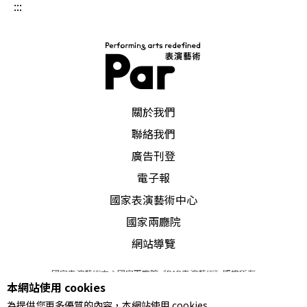
:::
PAR 表演藝術雜誌
關於我們
聯絡我們
廣告刊登
電子報
國家表演藝術中心
國家兩廳院
網站導覽
國家表演藝術中心國家兩廳院《PAR表演藝術》版權所有
本網站使用 cookies
©
2022
Performing arts redefined. All Rights Reserved
為提供您更多優質的內容，本網站使用 cookies
統一編號 Tax Id number 00973926