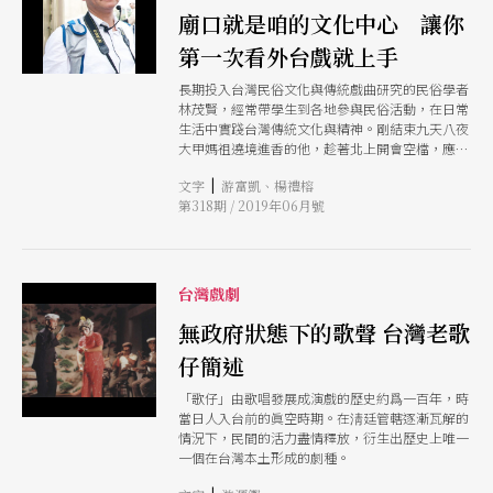
廟口就是咱的文化中心 讓你
第一次看外台戲就上手
長期投入台灣民俗文化與傳統戲曲研究的民俗學者
林茂賢，經常帶學生到各地參與民俗活動，在日常
生活中實踐台灣傳統文化與精神。剛結束九天八夜
大甲媽祖遶境進香的他，趁著北上開會空檔，應本
刊之邀受訪，來和大家聊一聊，傳統戲曲在早期台
|
文字
游富凱、楊禮榕
灣民眾的日常生活中扮演什麼角色？外台戲究竟在
第318期 / 2019年06月號
演什麼？是演給誰看？隨著現代生活型態的轉變，
傳統戲曲的發展和外台戲文化，又受到了什麼樣的
衝擊與影響。
台灣戲劇
無政府狀態下的歌聲 台灣老歌
仔簡述
「歌仔」由歌唱發展成演戲的歷史約爲一百年，時
當日人入台前的眞空時期。在淸廷管轄逐漸瓦解的
情況下，民間的活力盡情釋放，衍生出歷史上唯一
一個在台灣本土形成的劇種。