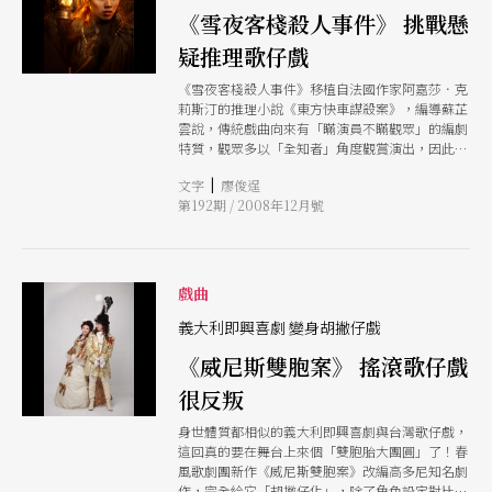
《雪夜客棧殺人事件》 挑戰懸
疑推理歌仔戲
《雪夜客棧殺人事件》移植自法國作家阿嘉莎．克
莉斯汀的推理小說《東方快車謀殺案》，編導蘇芷
雲說，傳統戲曲向來有「瞞演員不瞞觀眾」的編劇
特質，觀眾多以「全知者」角度觀賞演出，因此戲
曲幾乎沒有推理和懸疑的題材。但這次的改編，她
|
文字
廖俊逞
將原著十二人兇手團濃縮為七人，角色如拼圖般，
第192期 / 2008年12月號
一塊一塊拼湊出完整的故事輪廓，觀眾不到最後一
刻不知結局。
戲曲
義大利即興喜劇 變身胡撇仔戲
《威尼斯雙胞案》 搖滾歌仔戲
很反叛
身世體質都相似的義大利即興喜劇與台灣歌仔戲，
這回真的要在舞台上來個「雙胞胎大團圓」了！春
風歌劇團新作《威尼斯雙胞案》改編高多尼知名劇
作，完全給它「胡撇仔化」，除了角色設定對比強