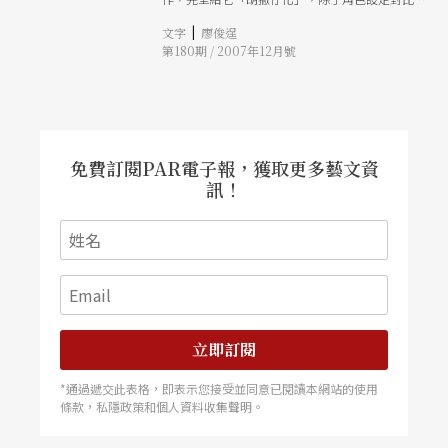
烈，還用搖滾曲風重編七字調與都馬調，讓你看見
|
文字
廖俊逞
新胡撇仔戲的自由奔放。
第180期 / 2007年12月號
免費訂閱PAR電子報，獲取更多藝文資
訊！
立即訂閱
*通過遞交此表格，即表示您接受並同意已閱讀本網站的使用
條款，私隱政策和個人資料收集聲明。