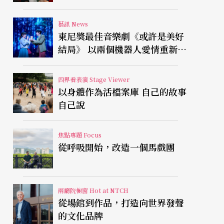
藝訊 News
東尼獎最佳音樂劇《或許是美好
結局》 以兩個機器人愛情重新凝
視有限人生
四界看表演 Stage Viewer
以身體作為活檔案庫 自己的故事
自己說
焦點專題 Focus
從呼吸開始，改造一個馬戲團
兩廳院櫥窗 Hot at NTCH
從場館到作品，打造向世界發聲
的文化品牌