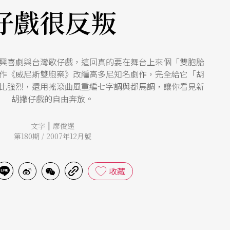
仔戲很反叛
興喜劇與台灣歌仔戲，這回真的要在舞台上來個「雙胞胎
作《威尼斯雙胞案》改編高多尼知名劇作，完全給它「胡
比強烈，還用搖滾曲風重編七字調與都馬調，讓你看見新
胡撇仔戲的自由奔放。
|
文字
廖俊逞
第180期 / 2007年12月號
收藏