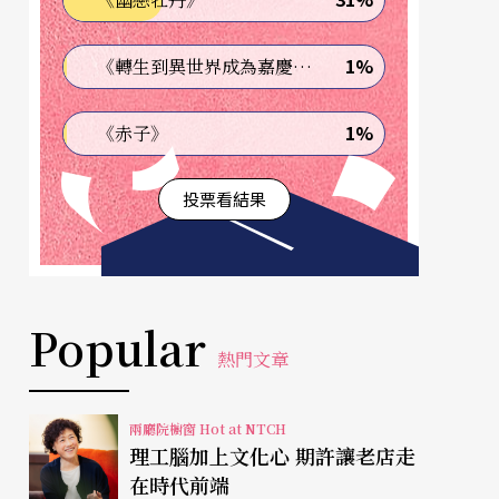
1%
《轉生到異世界成為嘉慶君—發現我的祖先是詐騙集團!?》
1%
《赤子》
投票看結果
Popular
熱門文章
兩廳院櫥窗 Hot at NTCH
理工腦加上文化心 期許讓老店走
在時代前端