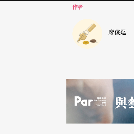
作者
廖俊逞