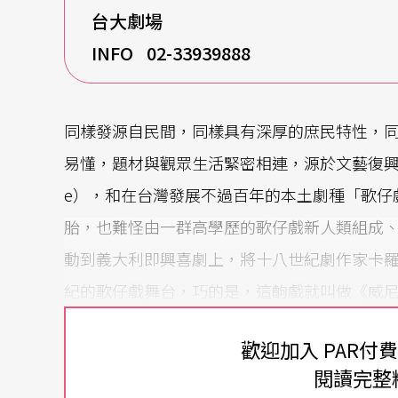
台大劇場
INFO 02-33939888
同樣發源自民間，同樣具有深厚的庶民特性，
易懂，題材與觀眾生活緊密相連，源於文藝復興時期的義
e），和在台灣發展不過百年的本土劇種「歌仔
胎，也難怪由一群高學歷的歌仔戲新人類組成
動到義大利即興喜劇上，將十八世紀劇作家卡羅．高多
紀的歌仔戲舞台，巧的是，這齣戲就叫做《威
從即興喜劇到新胡撇仔戲，絕對是狠狠的二度
歡迎加入 PAR付
以「搖滾」來融合七字調、都馬調
閱讀完整