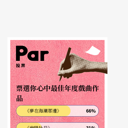
投票
票選你心中最佳年度戲曲作
品
66%
《夢在海潮那邊》
31%
《幽戀牡丹》