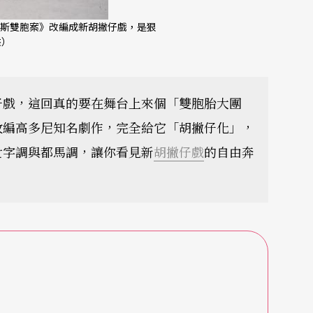
斯雙胞案》改編成新胡撇仔戲，是狠
供）
仔戲，這回真的要在舞台上來個「雙胞胎大團
改編高多尼知名劇作，完全給它「胡撇仔化」，
七字調與都馬調，讓你看見新
胡撇仔戲
的自由奔