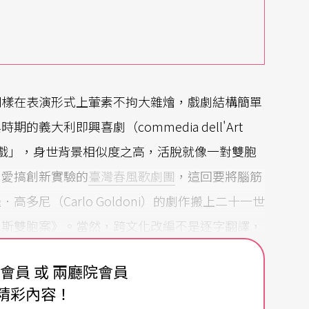
同樣在表演形式上葷素不拘大雜燴，戲劇結構簡單
大利即興喜劇（commedia dell'Art
戲」，身世背景相似度之高，活脫就像一對雙胞
、愛搞創新實驗的
臺灣春風歌劇團
，這回要將腦筋
尼（Carlo Goldoni）的劇作搬上二十一世
尼斯雙胞案》。當然，跨文化改編不是逐字翻譯，
創作。
費會員 或 兩廳院會員
精彩內容！