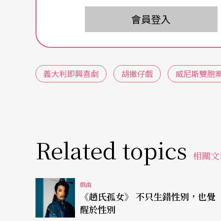
《威尼斯雙胞案》描述一對自幼即失散的雙胞
會員登入
而發生了一連串陰錯陽差的妙事；在台上，這
切換，哥哥被誤認為是弟弟，弟弟被誤認為是
惡整整錯人，釀成一齣瘋狂鬧劇。
義大利即興喜劇
胡撇仔戲
威尼斯雙胞
大學時代開始混跡小劇場，直到大四見識到歌
編導
蘇芷雲
說，義大利即興喜劇「不按牌理出
萬象的「胡撇仔戲」有異曲同工之妙，而這種
Related topics
叛性格」，開啟了種種改編的可能性。阿鼠說
相關文
念與形式，融入屬於這個時代的新文化元素。
女，一對則是宅男和腐女，充滿強烈對比。而
戲曲
《趙氏孤女》 不只生錯性別，也覺
武場也結合傳統樂師與live band，「搖滾
醒於性別