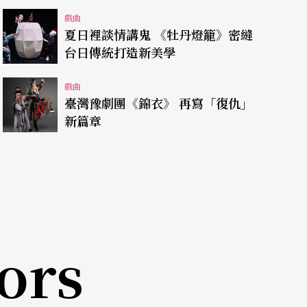
戲曲
夏日裡談情講鬼 《牡丹燈籠》密縫
的無厘頭喜劇節奏，其丑角表演常叫人捧腹不已。
台日傳統打造新美學
全開，要觀眾在荒謬的笑鬧情節中體驗「喜劇的悲
戲曲
物性格、節奏來讓觀眾發笑，就像周星馳喜劇，好
臺灣豫劇團《錦衣》 再寫「復仇」
新篇章
」此外，即興喜劇的「把戲」（lazzy），在
身段、寶塚般的華麗爵士舞配上現場嘶吼搖滾樂
處不見拼貼的異質感。
ors