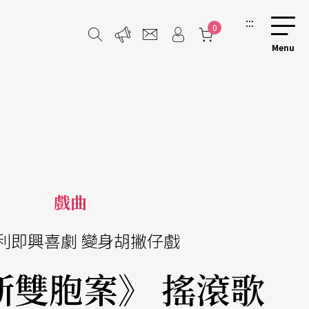
:::
0
戲曲
利即興喜劇 變身胡撇仔戲
斯雙胞案》 搖滾歌