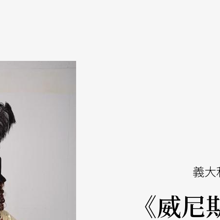
義大
《威尼