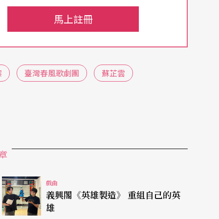
胎兄弟，不約而同在同一個城市尋求他們的愛情，
馬上註冊
對雙胞胎由同一人飾演，疲於奔命地在兩個角色間
哥哥，誤會糾纏不清，仇家殺錯人、約會約錯人、
案
臺灣春風歌劇團
蘇芷雲
仔戲的魅力才義無反顧全身投入，外號「阿鼠」的
牌」卻又「自成邏輯」，與歌仔戲天馬行空、包羅
跳躍、荒謬的邏輯所突顯出的「創造趣味」與「反
，所謂「新胡撇仔」，就是運用「胡撇仔戲」的概
章
例如劇中兩對男女主角，一對設定為黑幫老大與浪
全劇曲風則以「搖滾」來融合七字調、都馬調，文
戲曲
義興閣《英雄製造》 重組自己的英
所具備的反叛精神，與胡撇仔很搭。」
雄