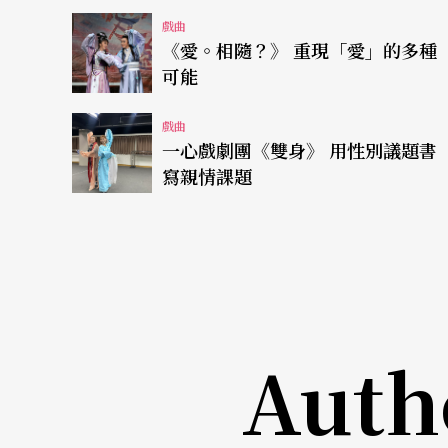
在荒謬的笑鬧情節中體驗「喜劇的悲劇性」
戲曲
《愛。相隨？》 重現「愛」的多種
研究所主修表演的阿鼠，全身散發著令人噴飯
可能
自稱師承周星馳的阿鼠，這回卯足了勁，火力
戲曲
劇性」，「不用誇張的動作，冷冷的，利用人
一心戲劇團《雙身》 用性別議題書
寫親情課題
笑是來自於他們很認真，簡而言之就是很『衰』。
她手上充滿濃濃台味：西洋劍術融合戲曲武打
隊，西洋傳統服飾配上酷炫「台客」服裝，無
Auth