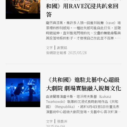
和國》用RAVE沉浸共趴來回
答
龐然與漆黑，是許多人頭一回進到銳舞（rave）場
景裡的即刻感知。一種迷失感可能自此衍生，並隨
時間延伸，直到瞥見閃現的光、交疊的舞動身驅與
其投落地板的影子，才發現自己在此並不孤單、絕
不孤單，而當然那舞，那所有人跳著的不同的舞，
|
文字
謝賀銘
是源自於場域裡錯落的高頻與低鳴，而在每回牆壁
官網限定報導 2025/05/28
的共振與音波反射間，迷失（lost）並不等同失落
（lost），迷失代表我們在這空間裡頭，去哪裡都
好、在哪裡都好，踟躕也好徬徨也好，可以靠牆、
可以佇立建築結構下方也可以蜷在音響正前，一定
有著什麼能夠帶我們先是被動地、再是主動地「參
《共和國》進駐北藝中心超級
與」，爾後更躍進為主動地「投入」，於是我們開
始與這個場景密不可分，我們正是這個場景的一部
大劇院 劇場實驗融入銳舞文化
分，無論依舊冷靜、或已離狂喜很近，我們也就這
麼成為了銳舞族（raver）。
由波蘭導演盧卡斯．塔沃柯夫斯基（Łukasz
Twarkowski）執導的沉浸式長時劇場作品《共和
國》（Respublika），將於6月4日至8日在臺北表
演藝術中心超級大劇院登場。北藝中心首次於演出
中開啟的超級大劇院，讓這齣結合劇場、派對、社
|
文字
張震洲
群實驗與空間遊牧的作品首度走進劇場，以一場長
2025/06/04
達6小時的狂歡派對，邀請觀眾打破體制設限，在