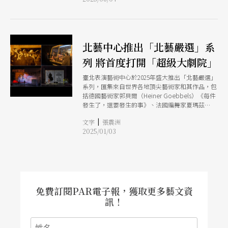
劇場中體驗「銳舞」（Rave）文化，並重新想像
「參與」、「工作」與「自由」的可能性。
北藝中心推出「北藝嚴選」系
列 將首度打開「超級大劇院」
臺北表演藝術中心於2025年盛大推出「北藝嚴選」
系列，匯集來自世界各地頂尖藝術家和其作品，包
括德國藝術家郭貝爾（Heiner Goebbels）《每件
發生了，還要發生的事》、法國編舞家夏瑪茲
（Boris Charmatz）《自由大教堂》、南非藝術家
|
文字
張震洲
威廉．肯特里奇（William Kentridge）《女先
2025/01/03
知》、波蘭導演盧卡斯．塔沃柯夫斯基（Łukasz
Twarkowski）《共和國》、黑眼睛跨劇團《末日
前的冬之旅》等，五部充滿實驗性與深度內涵的劇
場作品，探索人類存在的本質、社會變遷及未來的
可能性。
免費訂閱PAR電子報，獲取更多藝文資
訊！