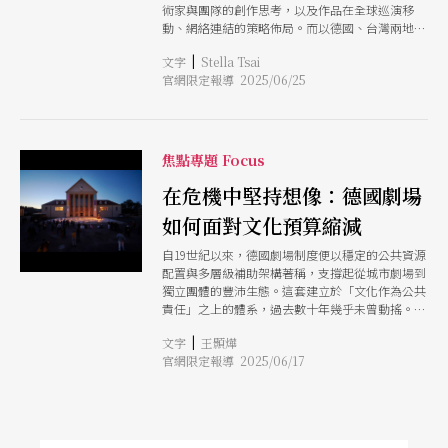
大的距離。這個自我叩問追溯回他的學舞經歷：為
術家與團隊的創作思考，以及作品在全球巡演移
什麼一個台灣小孩去舞蹈教室學舞，學出來的是一
動、網絡連結的策略佈局。而以德國、台灣兩地為
套由中西混合舞蹈建構出來的中國式想像？而這個
核心，長期與歐陸藝術機構進行交流與合作的「聚
|
文字
Stella Tsai
虛構的想像究竟是屬於誰的？於是，長大後的他，
合舞製作團隊」（Polymer DMT），正處於全球趨
官網限定報導 2025/06/25
選擇不再跳這些不屬於他身體的舞蹈。
勢變動的體感第一排。
焦點專題 Focus
在危機中堅持想像：德國劇場
如何面對文化預算縮減
自19世紀以來，德國劇場制度便以穩定的公共資源
配置與多層級補助架構著稱，支撐起從城市劇場到
獨立團體的豐沛生態。這套建立於「文化作為公共
責任」之上的體系，過去數十年幾乎未曾動搖。然
而，隨著2023年起軍事支出上升與聯邦預算收緊，
|
文字
王顥燁
各地文化預算接連縮減，儘管補助結構尚未全面崩
官網限定報導 2025/06/17
解，現場已可見策略調整與資源重分配的跡象。
本專題的前兩篇報導已探討德國的補助制度與獨立
劇場現況，本文則專訪德勒斯登赫勒勞歐洲藝術中
心（HELLERAU European Centre for the Arts，以
下簡稱赫勒勞）的節目部經理安德烈．夏倫貝格