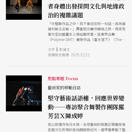
者身體出發探問文化與地緣政
治的複雜議題
「在整齣作品之中，我不會說任何一句話，因為複
雜到無法言喻。」周書毅在舞作開場之際，用麥克
筆在空白圖畫本上寫給觀眾看。這是聚合舞
（Polymer DMT）最新作品《當水落下》（The
Seas Between Us）的開場，開宗明義地表明此作
|
文字
彭靖文
處理的議題具有極高的複雜性。此作由旅德台灣編
官網限定報導 2025/12/22
舞家羅芳芸引領編創、並由台灣舞者周書毅與新加
坡舞者李文偉 （Lee Mun Wai）共同演出。在前期
研究兩年多後，於今年10月底在德勒斯登赫勒勞歐
洲藝術中心（HELLERAU - European Centre for
the Art ）首演，緊接著前往萊比錫euro-scene
焦點專題 Focus
Leipzig藝術節進行巡演。 讓周書毅感到複雜得無
法言喻的議題，可以從銘刻在台灣舞者身上的中國
藝術家的移動日誌
舞印痕說起。他以錄音和字幕講述了童年時期的學
堅守藝術話語權，回應世界變
舞經驗，是從中國民間舞、民族舞、武功身段還有
「京芭體」的身體訓練學起的。與此同時，周書毅
動──專訪聚合舞製作團隊羅
在把杆上示範當年的練習動作，展現了中國民族舞
蹈在系統化過程中受到的芭蕾巨幅影響。周書毅在
芳芸Ｘ陳成婷
舞蹈教室的學舞過程中，毫無障礙地扮演不同的民
族，跳不同民族的舞蹈。長大後的他，逐漸察覺這
若以疫情作為分水嶺，全球藝術的發展正隨著疫後
些舞蹈與他成長於台灣土地的身體經驗之間存在極
各國文化政策的走向開啟新紀元，連帶著牽動了藝