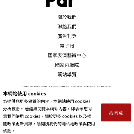
PAR 表演藝術雜誌
關於我們
聯絡我們
廣告刊登
電子報
國家表演藝術中心
國家兩廳院
網站導覽
國家表演藝術中心國家兩廳院《PAR表演藝術》版權所有
本網站使用 cookies
©
2022
Performing arts redefined. All Rights Reserved
為提供您更多優質的內容，本網站使用 cookies
統一編號 Tax Id number 00973926
分析技術。 若繼續閱覽本網站內容，即表示您同
本站所提供相關演出資訊，如有異動應以主辦單位公告為準。
我同意
意我們使用 cookies，關於更多 cookies 以及相
服務條款
｜
隱私權聲明
｜
著作權聲明
關政策更新資訊，請閱讀我們的隱私權政策與使用
條款。