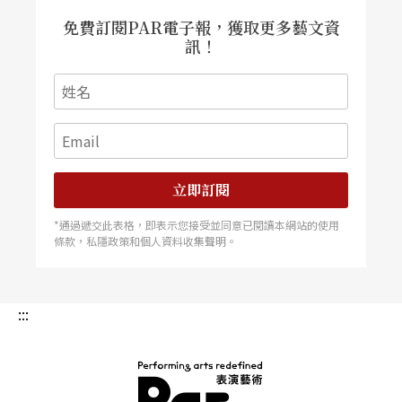
（Andr Schallenberg），分享他對制度變化與劇
場公共角色的觀察，也探討赫勒勞作為同時具備歷
免費訂閱PAR電子報，獲取更多藝文資
史背景、國際策展能量與社區實踐的場館，如何在
訊！
資源受限下重新校準策略、重構合作關係。 預算
緊縮的當下：不均勻、尚未全面浮現的風暴 受訪
之時，夏倫貝格表示預算縮減目前仍是個敏感議
題，並且牽涉多個層面。就他的觀察而言，由於預
算縮減才剛開始實施，影響程度尚未明朗。因文化
預算因德國聯邦制而由城市與邦政府主導，不同劇
場面臨截然不同的處境。例如漢堡目前幾乎未受影
響，但德勒斯登的州立劇院已宣布終止支持歐洲新
銳劇場導演的年度展演平台「快轉戲劇節」（Fast
立即訂閱
Forward Festival），成為首波可見的削減徵兆之
一。 另一個層面則是由於全球通貨膨脹，預算限
*通過遞交此表格，即表示您接受並同意已閱讀本網站的使用
制迫使愈來愈多場館將節目製作預算轉向應付基礎
條款，私隱政策和個人資料收集聲明。
營運開銷。夏倫貝格說明，「比如在德勒斯登，文
化預算的總額其實比前一年略高，但我們必須花更
多錢支付能源與人力支出，能留給創作的資源自然
就變少了。」這樣的緊縮並不完全是單一政治因
:::
素，而是由於疫情期間大規模的公共支出，戰爭所
帶來的難民安置需求，以及各級政府為填補財政缺
口所做的結構調整，皆影響了文化部門的資源流
向。 儘管整體崩解尚未出現，但基層文化機構已
開始感受到壓力。未來隨著各地政府持續調整財政
優先順序，劇場營運將面臨更多不確定性。