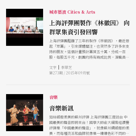
城市藝波 Cities & Arts
上海評彈團製作《林徽因》 向
群眾集資引發回響
上海評彈團醞釀了三年的製作《林徽因》，最近發
起「眾籌」，引來媒體關注，也突然多了許多來支
持的朋友。這個計畫預計籌資五十萬，分成一百
股，每股五千元，劇團約持有兩成比例，演職員都
一起下海參股，參與的股東們也將進入二度創作
|
文字
李翠芝
中，幕後的粉絲們可以公開進入戲的排演、審定等
第273期 / 2015年09月號
過程，作品將舉行開放式的劇本朗讀會，聽取各方
意見，這也將開啟評彈界的先河。
音樂
音樂新訊
如絲緞般柔美的蘇州評彈 上海評彈團三度訪台 中
國最美的聲音即將來台！國學大師俞大綱曾經讚譽
評彈是「中國最美的聲音」，就像蘇州綢緞般的柔
美，而每種流派和曲牌就像是一縷縷色彩不同的絲