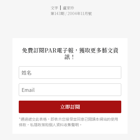
線，交織得繽紛絢麗。 擁有多位國家一級梅花獎
|
文字
盧家珍
評彈演員陣容，上海評彈團的藝術家們曾經兩度來
第143期 / 2004年11月號
台演出，深受觀眾及學子熱烈好評。今年的經典評
彈節目精選藝術家最擅演的招牌彈詞開篇及書目選
回，如《白蛇 遊西湖》、《三笑 畫觀音》、《王
昭君》等，劇場舞台更將模擬評彈書場古樸雅緻的
原味，古董家具擺飾呈現在現場觀眾眼前，別有一
番清逸悠然風味。 布荷賓德 帶來貝多芬的秋日浪
漫 秋天，是聆聽貝多芬的季節。奧地利國寶級鋼
免費訂閱PAR電子報，獲取更多藝文資
琴家布荷賓德，將在國家音樂廳，帶來他最拿手的
訊！
貝多芬《悲愴》、《月光》、《熱情》及第六號鋼
琴奏鳴曲等經典鋼琴曲，讓聽眾完全沈醉在貝多芬
的多情與浪漫樂章中。 五歲即進入維也納音樂學
院的布荷賓德，至目前仍是該校最年輕的入學紀錄
保持人。才華洋溢的他，在學期間即開始室內樂的
演奏生涯，更以獨奏家身分與許多偉大知名樂團和
指揮家巡迴世界演出，是奧地利薩爾茲堡音樂節與
許多國際重要音樂節經常邀約的演奏家，擁有超過
百張以上的唱片錄音。布荷賓德演出的曲目廣泛而
立即訂閱
豐富，其中《海頓鋼琴全集》更為他贏得唱片音樂
大獎。更曾巡迴三十幾個國家演出貝多芬的奏鳴曲
*通過遞交此表格，即表示您接受並同意已閱讀本網站的使用
全集，包括慕尼黑、維也納、漢堡、蘇黎世、布宜
條款，私隱政策和個人資料收集聲明。
諾斯艾利斯等。 充滿耶誕氣氛的爵士搖擺 紐奧良
典藏廳爵士樂團首度來台 當第一聲的小號響起，
慵懶、自由、狂放，具有濃郁耶誕氣味的搖擺藍調