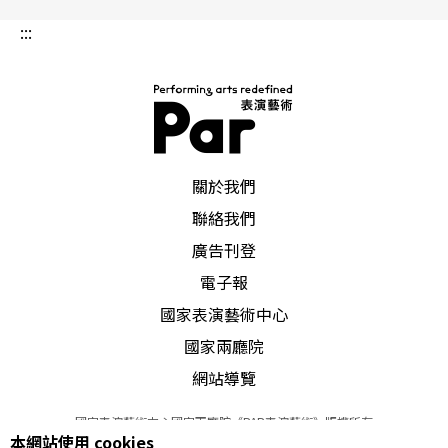
就此瀰漫。 爵士樂大師路易斯‧阿姆斯壯曾推崇
:::
紐奧良典藏廳是「你可以聽到所有好音樂的地
方」。數十年的情感與絕妙的默契，使得「紐奧良
典藏廳」爵士樂團演奏出渾然天成的音樂旋律。據
說在紐奧良當地仍有許多居民會固定去欣賞他們的
表演，只因他們擁有最傳統與最富情感的音樂表
現。即將於十一月底首度來台演出的「紐奧良典藏
廳」爵士樂團，將帶來令人驚喜的應節曲目，邀您
PAR 表演藝術雜誌
關於我們
聯絡我們
廣告刊登
電子報
國家表演藝術中心
國家兩廳院
網站導覽
國家表演藝術中心國家兩廳院《PAR表演藝術》版權所有
本網站使用 cookies
©
2022
Performing arts redefined. All Rights Reserved