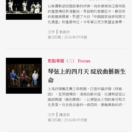
以吳儂軟語說唱故事的評彈，向來被視為江南地區
的重要傳統表演藝術，早自明代發展迄今，數百年
的發展與積累，形塑了今日「中國國家級非物質文
化遺產」的重要地位。今年辜公亮文教基金會舉辦
的「2016評彈藝術節」將於九月下旬登場，邀請到
|
文字
劉真伶
中國兩大評彈團體上海評彈團與蘇州評彈團訪台演
第285期 / 2016年09月號
出，享有「評彈皇后」美名、四次訪台引起評彈旋
風的盛小雲也將再度造訪。趁此機會，本刊透過十
個提問，邀讀者入門一探評彈的藝術世界
焦點專題（二） Focus
琴弦上的四月天 綻放曲藝新生
命
上海評彈團花費三年時間，打造中篇評彈《林徽
因》，並突破傳統，演員說蘇州話、也講英語並以
國語朗誦〈再別康橋〉，以便貼合人物的身分和文
化背景。在古色古香的一桌四椅、美輪美奐的詩意
燈光下，就讓我們在吳儂軟語中猜想看看誰才是林
|
文字
陳淑英
徽因的人間四月天。
第285期 / 2016年09月號