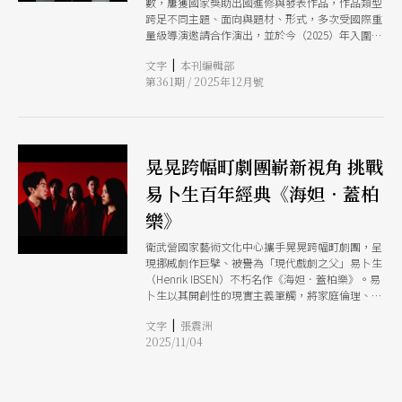
數，屢獲國家獎助出國進修與發表作品，作品類型
跨足不同主題、面向與題材、形式，多次受國際重
量級導演邀請合作演出，並於今（2025）年入圍第
1屆臺北戲劇獎最佳戲劇類女演員獎。同時，她也
|
文字
本刊編輯部
任教於國立臺灣藝術大學戲劇學系，於教學現場貢
第361期 / 2025年12月號
獻所學。近年的她，除穩定且近乎不間斷地參與演
出，也於2023年與音樂藝術家王榆鈞成立「晃晃跨
幅町」，更有企圖地整合自身的表演方法與能量，
從接收劇團邀約，到主動發起創作，逐步釐清自身
脈絡，將並存於身體裡頭的幽微與通透，藉由表演
晃晃跨幅町劇團嶄新視角 挑戰
投入於每個角色與創作之中。 注目焦點一 從舞蹈
的身體到戲劇的身體，蔡佾玲多年來浸淫於劇場表
易卜生百年經典《海妲．蓋柏
演之中，卻不限制自身所收納與融會的各種表演方
法。數年來，她接觸國際間多位大師的洗禮，包含
樂》
日本導演鈴木忠志的工作方法、希臘導演特爾左布
勒斯（Theodoros Terzopoulos）建立的「酒神
衛武營國家藝術文化中心攜手晃晃跨幅町劇團，呈
的回歸」訓練方法等，更加整合自己的身心於表演
現挪威劇作巨擘、被譽為「現代戲劇之父」易卜生
裡，逐步構成屬於蔡佾玲的表演系統。 注目焦點
（Henrik IBSEN）不朽名作《海妲．蓋柏樂》。易
二 自2023年起，蔡佾玲與多年好友、亦是音樂藝
卜生以其開創性的現實主義筆觸，將家庭倫理、性
術家的王榆鈞共同成立表演藝術團隊「晃晃跨幅
別角色與階級矛盾搬上舞台，勾勒出人物內心的壓
|
町」，並擔任藝術總監。這個團隊有別於常見的劇
文字
張震洲
抑與反抗。而本次演出，將透過晃晃跨幅町的嶄新
團結構，未有固定導演。首部作品《慾望街車》
2025/11/04
視角，深刻探問這部百年經典中，女性在婚姻與制
（2023），與多位知名劇場演員合作，接續推出結
度箝制下的永恆渴望、掙扎與反叛。
合不同媒材的音樂劇場《明 Dawn to Dawn》
（2024）（另外，也與演員洪健藏合作兒童藝術節