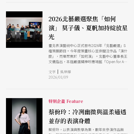
2026北藝嚴選聚焦「如何
演」 莫子儀、夏帆加持綻放星
光
臺北表演藝術中心正式發布2026年「北藝嚴選」8
檔策展節目。今年度策畫核心並非關注作品「演什
麼」，而是聚焦於「如何演」。北藝中心董事長王
文儀指出，本屆嚴選精神呼應場館「Open for All
to See a Wider World」的願景，8檔橫跨戲劇、
|
文字
吳岸樺
舞蹈、音樂與跨域創作的節目，皆觸及各類型隱秘
2026/01/09
的文化源頭及歷史洪流。觀眾將在劇場中見證每一
位藝術家如何高明地轉譯、面對，甚或是對抗嘲諷
自己所處的文化傳統與時代歷史。
特別企畫 Feature
蔡佾玲：冷冽幽微與溫柔通透
並存的表演身體
蔡佾玲，以表演與教學為業，數年來參演作品無