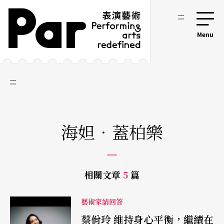
跳到主要內容區塊
網站導覽
:::
:::
海妲．蓋柏樂
相關文章
5
篇
藝術家請回答
蔡佾玲 維持身心平衡，繼續在