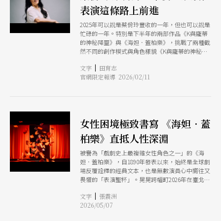
表演這條路上前進
2025年可以說是蔡佾玲豐收的一年，但也可以說是
忙碌的一年。特別是下半年的兩部作品《K與龐蒂
的神秘降靈》與《海妲．蓋柏樂》，挑戰了兩種截
然不同的創作模式與角色樣貌《K與龐蒂的神秘降
靈》打破角色框架，並且經歷多年發展，而《海
|
文字
田育志
妲．蓋柏樂》則讓蔡佾玲再次面對經典文本，同時
官網限定報導 2026/02/11
這位女主角也被譽為現代劇場中最難詮釋的角色之
一。延續、深化，然後創造，似乎是一位演員反覆
追尋的道路，那麼私底下的蔡佾玲呢？這次我們公
開徵求問題，從生活到表演，全面展現一位演員的
裡裡外外。
女性困境極致書寫 《海妲．蓋
柏樂》直抵人性深淵
被譽為「戲劇史上最複雜女性角色之一」的《海
妲．蓋柏樂》，自1890年發表以來，始終是全球劇
場反覆詮釋的經典文本，也是無數演員心中嚮往又
畏懼的「表演聖杯」。晃晃跨幅町2026年在臺北表
演藝術中心（北藝中心）的全新演繹版，5月8日至
|
文字
張震洲
10日於球劇場登場，將原本近3小時的演出精煉為
2026/05/07
約105分鐘，讓觀眾成為「讀心者」，體會人性中
未說出口卻最為鋒利的情緒縫隙。