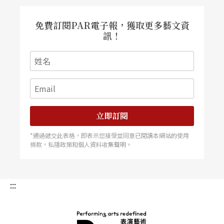
作品《小魚散步》），並於今年推出易卜生經典劇
作《海妲．蓋柏樂》，去挑戰現代戲劇中最複雜且
難解的女主角之一。藉由經典劇作，蔡佾玲不只挑
免費訂閱PAR電子報，獲取更多藝文資
戰個人的表演能力，同時也發展屬於團隊的創作方
訊！
法，突破自身的更多可能。 注目焦點三 蔡佾玲不
囿限於自身的角色框架與類型，今年挑戰的兩部演
出《K與龐蒂的神秘降靈》與《海妲．蓋柏樂》，
正是兩種截然不同的創作模式與角色樣貌。若《海
妲．蓋柏樂》面對的是經典文本的過往脈絡，以及
自身演技的持續琢磨；那麼《K與龐蒂的神秘降
靈》則打破了演員的詮釋系統，嘗試找到共同創作
的其他想像。作品經多年發展，擷取田野調查過程
的靈光，蔡佾玲所飾演的角色甚至多數時間看不見
立即訂閱
臉部表情，
*通過遞交此表格，即表示您接受並同意已閱讀本網站的使用
條款，私隱政策和個人資料收集聲明。
:::