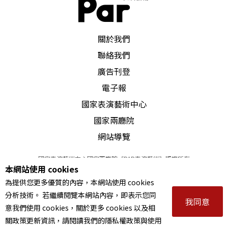
PAR 表演藝術雜誌
關於我們
聯絡我們
廣告刊登
電子報
國家表演藝術中心
國家兩廳院
網站導覽
國家表演藝術中心國家兩廳院《PAR表演藝術》版權所有
本網站使用 cookies
©
2022
Performing arts redefined. All Rights Reserved
為提供您更多優質的內容，本網站使用 cookies
統一編號 Tax Id number 00973926
分析技術。 若繼續閱覽本網站內容，即表示您同
本站所提供相關演出資訊，如有異動應以主辦單位公告為準。
我同意
意我們使用 cookies，關於更多 cookies 以及相
服務條款
｜
隱私權聲明
｜
著作權聲明
關政策更新資訊，請閱讀我們的隱私權政策與使用