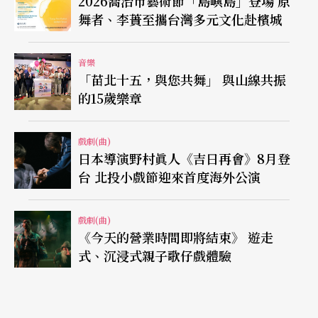
2026喬治市藝術節「島嶼島」登場 原
舞者、李蕢至攜台灣多元文化赴檳城
音樂
「苗北十五，與您共舞」 與山線共振
的15歲樂章
戲劇(曲)
日本導演野村眞人《吉日再會》8月登
台 北投小戲節迎來首度海外公演
戲劇(曲)
《今天的營業時間即將結束》 遊走
式、沉浸式親子歌仔戲體驗