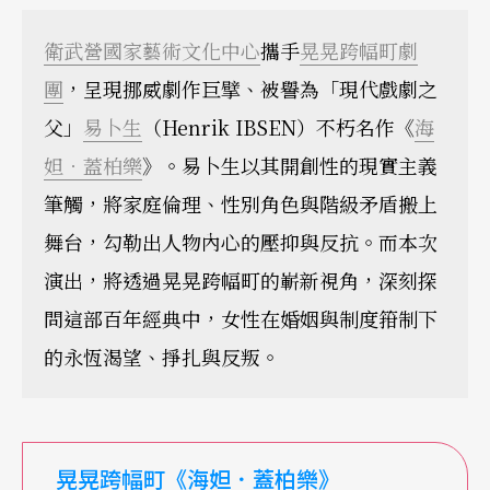
衛武營國家藝術文化中心
攜手
晃晃跨幅町劇
團
，呈現挪威劇作巨擘、被譽為「現代戲劇之
父」
易卜生
（Henrik IBSEN）不朽名作《
海
妲．蓋柏樂
》。易卜生以其開創性的現實主義
筆觸，將家庭倫理、性別角色與階級矛盾搬上
舞台，勾勒出人物內心的壓抑與反抗。而本次
演出，將透過晃晃跨幅町的嶄新視角，深刻探
問這部百年經典中，女性在婚姻與制度箝制下
的永恆渴望、掙扎與反叛。
晃晃跨幅町《海妲．蓋柏樂》