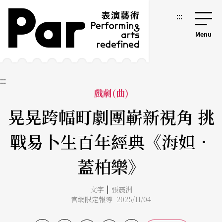
跳到主要內容區塊
網站導覽
:::
:::
戲劇(曲)
晃晃跨幅町劇團嶄新視角 挑
戰易卜生百年經典《海妲．
蓋柏樂》
|
文字
張震洲
官網限定報導 2025/11/04