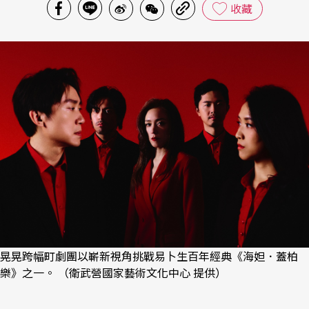
收藏
晃晃跨幅町劇團以嶄新視角挑戰易卜生百年經典《海妲．蓋柏
樂》之一。 （衛武營國家藝術文化中心 提供）