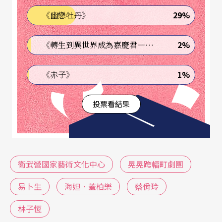
29%
《幽戀牡丹》
2%
《轉生到異世界成為嘉慶君—發現我的祖先是詐騙集團!?》
1%
《赤子》
投票看結果
衛武營國家藝術文化中心
晃晃跨幅町劇團
易卜生
海妲．蓋柏樂
蔡佾玲
林子恆