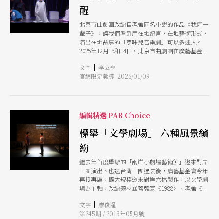
醒
北京市曲劇團改編自老舍同名小說的作品《我這一
輩子》，讓我們看到用在地語言，在地藝術形式，
演出在地故事的「京味兒音樂劇」可以多迷人。
2025年12月13和14日，北京市曲劇團在廣藝基金會
的邀請之下，和中國戲劇家協會與故事工廠共同主
|
文字
李立亨
辦，於台北 PLAYground 空總劇場推出老舍小說
官網限定報導 2026/01/09
《我這一輩子》改編而成的同名作品，吸引了接近
滿場的觀眾。 老舍是誰？什麼是「北京曲劇」？
《我這一輩子》呈現了什麼，又帶給我們什麼樣的
提醒？
編輯精選 PAR Choice
標舉「文學劇場」 六種風景繽
紛
繼去年首度舉辦的「兩岸小劇場藝術節」邀來對岸
三團演出、也送台灣三團過去後，廣藝基金會今年
再接再厲，擴大規模邀來對岸六檔製作，以文學劇
場為主軸，改編題材涵蓋韓寒《1988》、老舍《我
這一輩子》、魯迅《狂人日記》、蒲松齡《聊齋誌
|
文字
廖俊逞
異》、伍迪．艾倫《中央公園西路》等。
第245期 / 2013年05月號