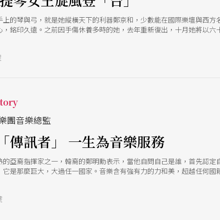
小提琴女王旋風登「台」
手上的琴與弓，就是她縱橫天下的利器鄭京和，少數能在國際樂壇與西方
心，銘印久遠。之前因手傷休養多時的她，去年重新復出，十月她將以六
們重溫當年。
號
tory
樂團音樂總監
「傳訊者」 一生為音樂服務
熱的亞裔指揮家之一，韓裔的鄭明勳表示，當他自問自己是誰，首先認定
，它是那麼巨大，大過任一國家。音樂含有強有力的力和美，超越任何國
引下，鄭明勳確立了指揮的道路，投入高品質的音樂追求。
號