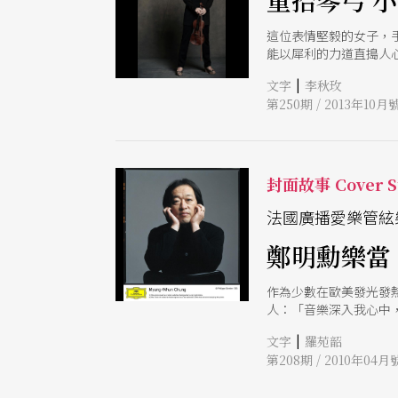
重拾琴弓 
這位表情堅毅的女子，
能以犀利的力道直搗人
子，與好久不見的樂迷
|
文字
李秋玫
第250期 / 2013年10月
封面故事 Cover S
法國廣播愛樂管絃
鄭明勳樂當
作為少數在歐美發光發
人：「音樂深入我心中
里尼與作曲家梅湘的指
|
文字
羅苑韶
第208期 / 2010年04月