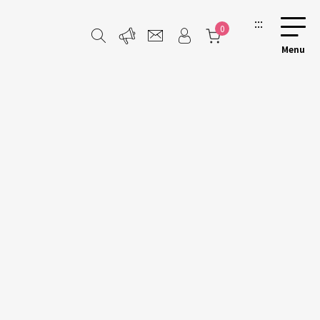
:::
0