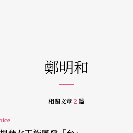
鄭明和
相關文章
2
篇
ice