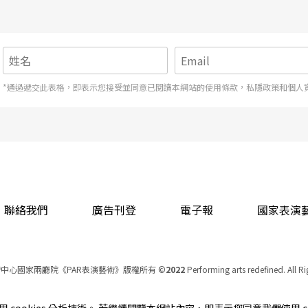
*通過遞交此表格，即表示您接受並同意已閱讀本網站的使用條款，私隱政策和個人
聯絡我們
廣告刊登
電子報
國家表演
中心國家兩廳院《PAR表演藝術》版權所有
©
2022
Performing arts redefined. All R
統一編號 Tax Id number 00973926
本站所提供相關演出資訊，如有異動應以主辦單位公告為準。