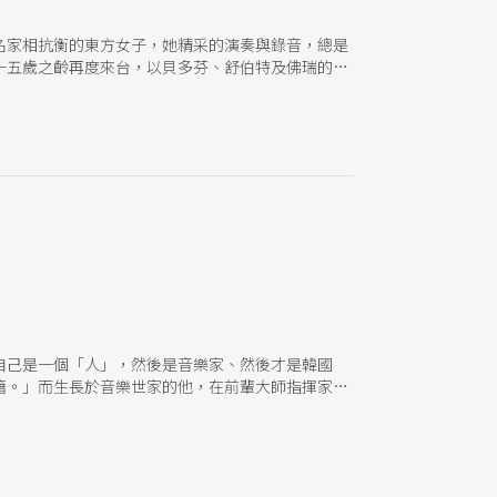
名家相抗衡的東方女子，她精采的演奏與錄音，總是
十五歲之齡再度來台，以貝多芬、舒伯特及佛瑞的曲
自己是一個「人」，然後是音樂家、然後才是韓國
籍。」而生長於音樂世家的他，在前輩大師指揮家朱