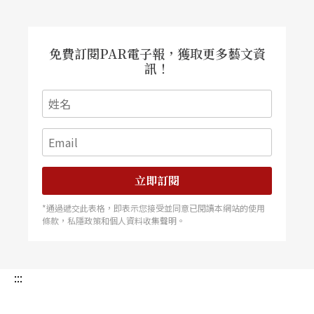
道難比山險峻〉。追究到底，全劇不過唱一曲〈出
漢關〉，只是從頭到尾重複了3遍，但因每回重複
和轉折的情節方式不同，觀者卻因而體會了幾重莫
名的高潮迭起。
免費訂閱PAR電子報，獲取更多藝文資
訊！
立即訂閱
*通過遞交此表格，即表示您接受並同意已閱讀本網站的使用
條款，私隱政策和個人資料收集聲明。
:::