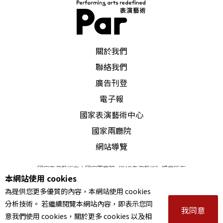
PAR 表演藝術雜誌
關於我們
聯絡我們
廣告刊登
電子報
國家表演藝術中心
國家兩廳院
網站導覽
國家表演藝術中心國家兩廳院《PAR表演藝術》版權所有
本網站使用 cookies
©
2022
Performing arts redefined. All Rights Reserved
為提供您更多優質的內容，本網站使用 cookies
統一編號 Tax Id number 00973926
分析技術。 若繼續閱覽本網站內容，即表示您同
本站所提供相關演出資訊，如有異動應以主辦單位公告為準。
我同意
意我們使用 cookies，關於更多 cookies 以及相
服務條款
｜
隱私權聲明
｜
著作權聲明