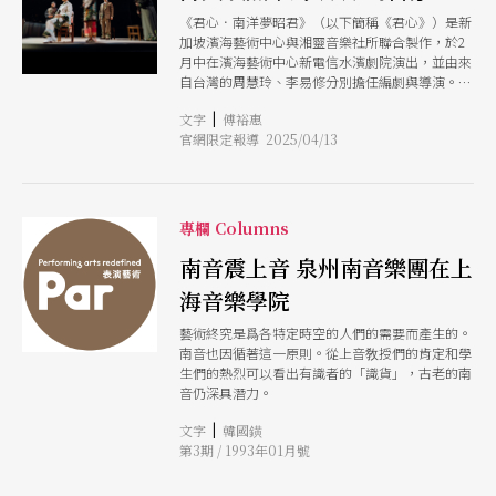
《君心．南洋夢昭君》（以下簡稱《君心》）是新
加坡濱海藝術中心與湘靈音樂社所聯合製作，於2
月中在濱海藝術中心新電信水濱劇院演出，並由來
自台灣的周慧玲、李易修分別擔任編劇與導演。
《君心》的劇作結構，為全劇延伸了多重敘事的觀
|
文字
傅裕惠
點，甚至開創了傳統現代化特別是在現代劇場裡創
官網限定報導 2025/04/13
作與現代戲劇結合的南管的一種新的美學、新的史
觀，將南管演唱者和千百年來傳誦的故事女主角，
直呈於受眾的認知與想像之中。對於新加坡的湘靈
音樂社來說，這個作品極具當代意義；其表現完全
不同於2019年臺灣戲曲藝術節中與國光劇團合作
專欄 Columns
《費特兒》時，音樂受縛於龐大京劇體系下被動的
角色。音樂設計黃康淇為這齣戲劇的說唱，穿針引
南音震上音 泉州南音樂團在上
線地縫繡出相當立體多彩的視覺畫面。 《君心》
海音樂學院
的戲劇情節是假託20世紀初一艘來自麻六甲的橡膠
商船，在前往泉州採買和迎娶新婦後，經台灣大稻
藝術終究是爲各特定時空的人們的需要而產生的。
埕，回程時於船上所發生的日常和奇幻遭遇。開場
南音也因循著這一原則。從上音敎授們的肯定和學
時，一名女子（由湘靈音樂社首席林明依擔任，飾
生們的熱烈可以看出有識者的「識貨」，古老的南
演來自台灣的南管歌者廖阿昭）在微弱的燈光中清
音仍深具潛力。
唱著以王昭君為主題的南管散曲〈出漢關〉，隨著
鼓聲和絃樂的導引，抽象的音樂竟然發揮感官攝影
|
文字
韓國鐄
術，將猶如特寫的音樂獨白，轉化為大場景的遠鏡
第3期 / 1993年01月號
頭，於此開始了全劇呼應南管〈出漢關〉內容的3
段演出：〈風吹雁門關〉、〈家書把鼓樂〉與〈海