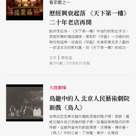
看家戲之一
歷經興衰起落 《天下第一樓》
二十年老店再開
劇評家認為，《天下第一樓》中強烈的對比手法，
首尾呼應的情結鋪排，是對於《茶館》一次絕妙的
模仿和延伸，或者說《茶館》本身就是北京人藝的
一部活生生的教科書，但《天下第一樓》的成功之
處在於它在借鏡之中又有所創新。二十年來，該劇
|
文字
廖俊逞
不僅三度重演，巡迴場次將近五百場，還改編為電
第190期 / 2008年10月號
視劇播出，今年更成為北京人藝奧運演出季的開幕
戲碼。
大陸劇場
鳥籠中的人 北京人民藝術劇院
新戲《鳥人》
如果說芸芸衆生關在權威思維的籠子裡，那麼，權
威也關在自己思維的籠子裡。這種自築鳥籠式的崇
拜癖，從膜拜皇帝到創造偶像，流傳著，傳染著。
《鳥人》中的三爺、丁保羅，是你，也是我