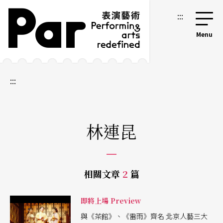
跳到主要內容區塊
網站導覽
:::
:::
林連昆
相關文章
2
篇
即將上場 Preview
與《茶館》、《雷雨》齊名 北京人藝三大