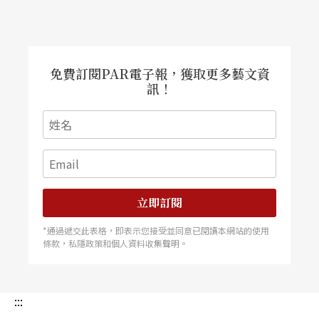
免費訂閱PAR電子報，獲取更多藝文資
訊！
立即訂閱
*通過遞交此表格，即表示您接受並同意已閱讀本網站的使用
條款，私隱政策和個人資料收集聲明。
:::