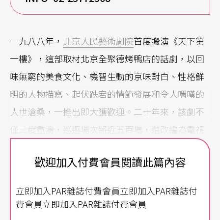
一九八八年，
北京人民藝術劇院
首度搬演《天下第
一樓》，這部取材北京全聚德烤鴨店的話劇，以回
味無窮的美食文化、機智生動的京味對白、性格鮮
明的人物描寫、起伏跌宕的情節發展和令人喟嘆的
人世滄桑，一推出即大獲歡迎。二十年來，該劇不
僅三度重演，巡迴場次將近五百場，還改編為電視
劇播出，今年更成為北京人藝奧運演出季的開幕戲
歡迎加入付費會員閱讀此篇內容
碼。「這才是真正的話劇！」專業戲迷直言：「對
於話劇演員來說，像《茶館》、《雷雨》、《天下
立即加入PAR雜誌付費會員立即加入PAR雜誌付
第一樓》這樣的大戲，無疑是一次人生之中的大
費會員立即加入PAR雜誌付費會員
考，同時也是檢驗藝術水準的最好驗證，是騾子是