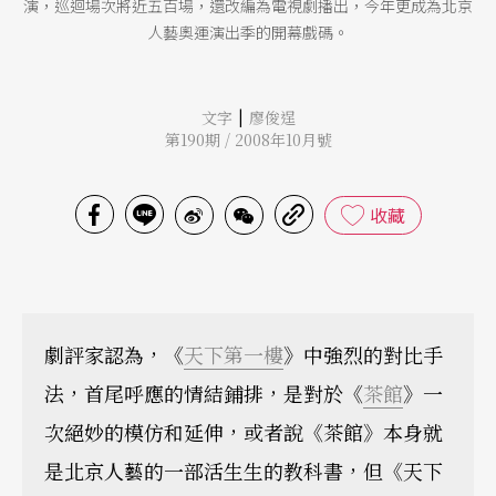
演，巡迴場次將近五百場，還改編為電視劇播出，今年更成為北京
人藝奧運演出季的開幕戲碼。
|
文字
廖俊逞
第190期 / 2008年10月號
收藏
劇評家認為，《
天下第一樓
》中強烈的對比手
法，首尾呼應的情結鋪排，是對於《
茶館
》一
次絕妙的模仿和延伸，或者說《茶館》本身就
是北京人藝的一部活生生的教科書，但《天下