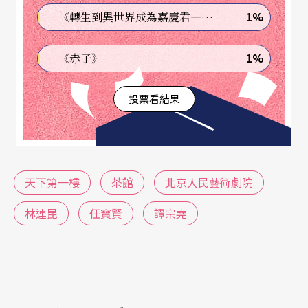
磨且數易其稿，終於博得滿堂喝采，成為與《茶
1%
《轉生到異世界成為嘉慶君—發現我的祖先是詐騙集團!?》
館》、《雷雨》齊名的經典，也讓這位後輩劇作家
1%
《赤子》
的地位，和曹禺、老舍兩位大師並列。
投票看結果
劇評家認為，《天下第一樓》中強烈的對比手法，
首尾呼應的情結鋪排，是對於《茶館》一次絕妙的
模仿和延伸，或者說《茶館》本身就是北京人藝的
一部活生生的教科書，但《天下第一樓》的成功之
天下第一樓
茶館
北京人民藝術劇院
處在於它在借鏡之中又有所創新。鮮活的語言運用
林連昆
任寶賢
譚宗堯
是該劇一大特色，如「您看見一堆人在那兒搶球，
那準是美國人；一堆人在一塊洗澡，那就是日本
人；一堆人在一塊搶著付賬給錢，您甭問，那準是
咱們中國人。」，令人莞爾；劇末以一付對聯結