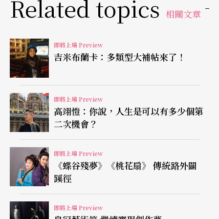
Related topics
尾，上聯「好一座危樓，誰是主人誰是客！」，下
相關文章
聯「只三間老屋，時宜明月時宜風！」橫批「沒有
不散的宴席」，則教人回味、思索
。
即將上場 Preview
吉米布蘭卡：多類型大補帖來了！
新版本強調角色平衡
這齣京味話劇曾於一九九三年來台，由
即將上場 Preview
林連昆
，
任
高翊愷：你說，人生是可以有多少個第
寶賢
、
譚宗堯
主演，其中林連昆飾演跑堂常貴，他
二次機會？
精湛的演技，尤其是演至痛心至死處，就像京劇
「倒僵屍」，每場演出都直挺挺的倒地動作，都讓
即將上場 Preview
《蝶谷殘夢》《桃花扇》 傳統路外闢
觀眾拍案叫絕。二○○一年重排的新版，則由夏
蹊徑
淳、顧威導演，楊立新、王長立、岳秀清等新一代
演員主演；導演顧威認為，《天下第一樓》的重頭
即將上場 Preview