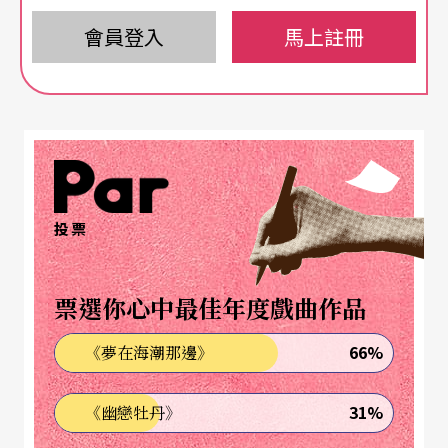
馬出來溜溜，甭三個大戲，一個戲來一幕，水準就
會員登入
馬上註冊
出來了。」
借鏡
《茶館》又有創新
《天下第一樓》演繹創業於清代同治年間、傳至民
國初年的老字號烤鴨店「福聚德」，由入不敷出、
投票
勢如累卵到東山再起、名噪京華而又面臨倒閉的曲
折歷程
。
為寫此劇，編劇何冀平曾深入到北京「全
票選你心中最佳年度戲曲作品
聚德」、「鴻賓樓」、「又一順」等老字號從中體
66%
《夢在海潮那邊》
驗生活，蒐集素材，並潛心研究中國的美食文化，
從學習烹飪技術、練烤鴨本領，到做餐廳服務員，
31%
《幽戀牡丹》
體會其中甘苦。構思到動筆，何冀平歷經三年的琢