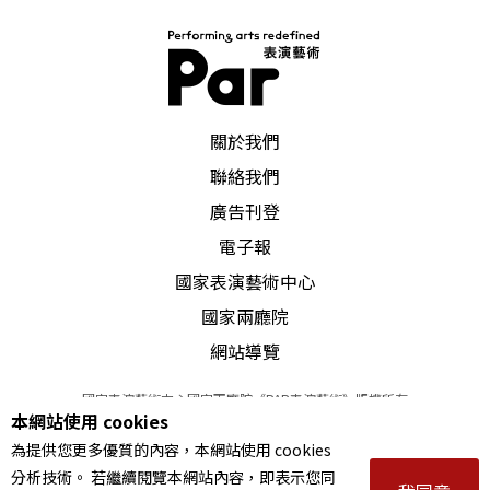
PAR 表演藝術雜誌
關於我們
聯絡我們
廣告刊登
電子報
國家表演藝術中心
國家兩廳院
網站導覽
國家表演藝術中心國家兩廳院《PAR表演藝術》版權所有
本網站使用 cookies
©
2022
Performing arts redefined. All Rights Reserved
為提供您更多優質的內容，本網站使用 cookies
統一編號 Tax Id number 00973926
分析技術。 若繼續閱覽本網站內容，即表示您同
本站所提供相關演出資訊，如有異動應以主辦單位公告為準。