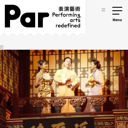
跳到主要內容區塊
網站導覽
:::
:::