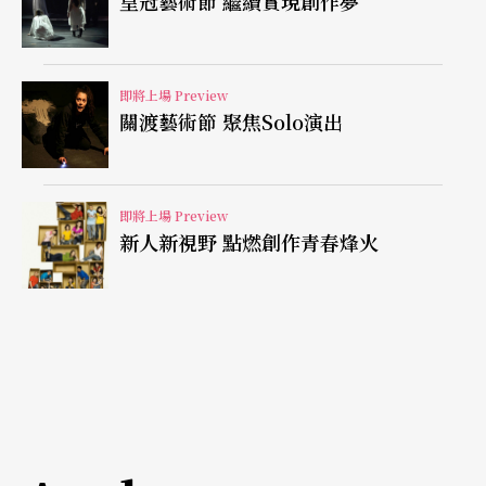
皇冠藝術節 繼續實現創作夢
戲是在常貴及掌櫃盧孟實的身上，之前林連昆雖把
常貴一角演活了，卻也破壞了這齣戲的角色平衡，
影響了主旨體系，使劇本情感都寄託在常貴身上，
即將上場 Preview
關渡藝術節 聚焦Solo演出
而忽略了其他的角色。顧威強調，《天下第一樓》
若只有常貴一角也撐不起一齣戲，一定要加上盧孟
實，劇情才得以圓滿。
即將上場 Preview
新人新視野 點燃創作青春烽火
這回來台，飾演盧孟實是北京人藝要角、同時活耀
影視的楊立新，他在這次奧運演出季連挑三場大
戲，《天下第一樓》的盧孟實，《茶館》的秦仲
義，《雷雨》的周樸園，分量吃重。楊立新說，上
一版他飾演大少爺，這一次演盧孟實，戲的最後，
盧孟實了解自己只是一個棋子，所有努力都成泡