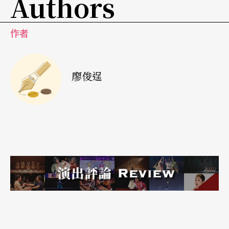
Authors
影，讓人欣賞後，有一種壓抑、掙扎、酸楚，及說
不出的酸甜苦辣滋味。
作者
廖俊逞