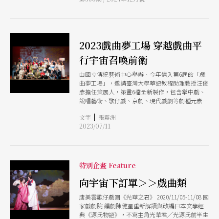
辦人林智偉就不得不從原本的「表演平衡」，開始
思考供需關係、演出頻率與規劃、藝術創造、生態
支持等面向的「營運平衡」。
2023戲曲夢工場 穿越戲曲平
行宇宙召喚前衛
由國立傳統藝術中心舉辦、今年邁入第6屆的「戲
曲夢工場」，邀請臺灣大學華語教程助理教授汪俊
彥擔任策展人，策畫6檔全新製作，包含掌中戲、
說唱藝術、歌仔戲、京劇、現代戲劇等劇種元素，
從8月12日至9月17日，連續6個週末假日，在臺灣
|
文字
張震洲
戲曲中心多功能廳，帶領觀眾體驗一趟趟穿越之
2023/07/11
旅，從歷史縫隙潛入戲曲平行宇宙，探尋那些被遺
忘、被忽略、想說想做卻又沒有完成的片光零羽。
特別企畫 Feature
向宇宙下訂單＞＞戲曲類
唐美雲歌仔戲團《光華之君》 2020/11/05-11/08 國
家戲劇院 編劇陳健星重新解讀與改編日本文學經
典《源氏物語》，不寫主角光華君╱光源氏前半生