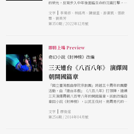
的榮光，反寫步入中年後面臨生命的沉痛打擊，包
含摯愛的離世、新歡與他人私通等。在原著的故事
|
文字
李易修、林銘亮、陳健星、游富凱、張啟
架構上，編劇添入作者藤夫人╱紫式部為其中角
豐、劉美芳
色，開啟書寫內外的情節對照與情感相應，此角色
第350期 / 2022年12月號
更特邀「台灣京劇小天后」黃宇琳跨界詮釋。《光
華之君》獲得第32屆傳藝金曲獎最佳編劇獎、最佳
導演獎、最佳團體演出獎三大獎，為當年之最。
推薦人 李易修 《光華之君》留給我最深刻的印
象，是美得不可方物的舞台美學。 以「書籍」意
即將上場 Preview
象搭建的方型框格舞台，在每一次平台機關的旋轉
時，都像似翻閱一頁頁的小說章節，引動故事劇情
奇幻小說《封神榜》改編
的時光流轉。而在舞台主體之外，包含影像設計、
三天連台《八百八年》 演繹周
服裝造型甚至是小道具等，整體視覺元素的美學統
合敘事能力令人驚艷。導演透過「書頁」內外之
朝開國篇章
別，展現「作者籐夫人的真實人生境遇」，與「藤
夫人操弄筆下角色遭際，以暗暗吐露心事」的兩番
「國立臺灣戲曲學院京劇團」跨越五十周年的團慶
情貌，舞台調度可說是十分巧妙。 有趣的是，雖
活動，由「連台本戲」《八百八年》打頭陣，連續
將《光華之君》劇中的時空背景設定在唐代，但舞
三天演繹周朝八百零八年的開國篇章。該劇改編自
台美學卻是處處日本文化中的「侘寂」與「物哀」
章回小說《封神榜》，以武王伐紂、商周易代的歷
之美，實際上更貼近其轉譯的小說原本《源氏物
史為框架，以京劇傳統的唱念作表為基礎，結合魔
語》。這樣的處理，對於熟悉日本娛樂和文化旅
|
文字
廖俊逞
術、綢吊、軟骨功等雜耍特技，打造出人神妖聚
遊、卻不見得讀過《源氏物語》的台灣觀眾來說，
第256期 / 2014年04月號
合，歷史與神話相融，馳騁想像的奇幻京劇。
是很好的「體驗切入點」。嚐遍當代各種視聽娛樂
刺激體驗的觀眾，未必都能感受到《源氏物語》中
那些貴族之間的情愛、人生的碎語瑣事和虛擲歲月