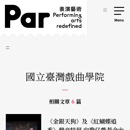
跳到主要內容區塊
網站導覽
:::
:::
國立臺灣戲曲學院
相關文章
6
篇
《金銀天狗》及《紅蝴蝶追
香》聲音特展 向歌仔戲黃金內