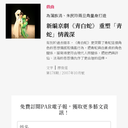
韶光的哀痛，但《光華之君》由劇本的編創，再到
戲曲
演員精湛的表演技巧與詮釋，最終結合舞台視覺的
整體美學呈現，讓觀眾收穫滿滿而強烈的觀劇體
為蒲族涓、朱民玲兩旦角量身打造
驗，以心印心直覺傳達人生愁歡愛苦之嘆。 義興
閣掌中劇團《GG冒險野郎》 2021/03/19 台北 大稻
新編京劇《青白蛇》 重塑「青
埕永樂廣場 此作取材自西班牙作家賽萬提斯的經
蛇」情義深
典著作《唐吉訶德》，將主角「唐吉訶德」那些在
世人眼中極其荒誕、匪夷所思的行徑，再次翻看與
有別於過去版本，《青白蛇》更突顯了青蛇這個角
探問，於虛幻與現實世界之間穿梭，映照當代社會
色的思想情感和情義行為，把青蛇與白素貞的角色
的種種現象與價值觀。《GG冒險野郎》延續義興
關係，描寫得更符合現代人際關係，把她們與許
閣掌中劇團獨樹一幟的「布袋戲搖滾音樂劇」形
仙、法海的恩怨情仇作了更合理的詮釋。
式，
|
文字
廖俊逞
第178期 / 2007年10月號
免費訂閱PAR電子報，獲取更多藝文資
訊！