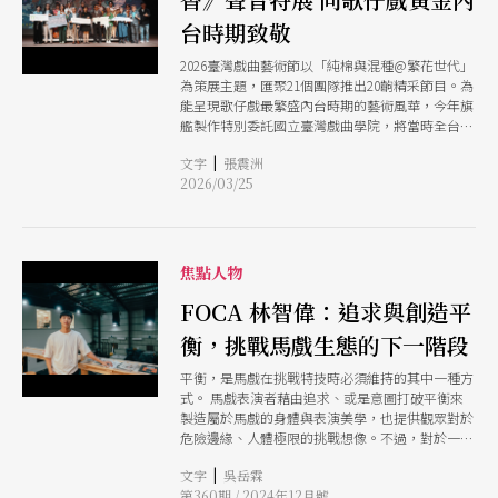
台時期致敬
2026臺灣戲曲藝術節以「純棉與混種@繁花世代」
為策展主題，匯聚21個團隊推出20齣精采節目。為
能呈現歌仔戲最繁盛內台時期的藝術風華，今年旗
艦製作特別委託國立臺灣戲曲學院，將當時全台最
具規模團隊「拱樂社」的經典連台大戲《金銀天
|
文字
張震洲
狗》，以上下本形式重現舞台。除了精采系列演
2026/03/25
出，今年更首度於臺灣音樂館3樓特展室推出為期
近3個月的「紅蝴蝶追香──從內臺到劇場的聲音
特展」，藉由珍貴的歷史影音，重溯1950-70年代
商業內台的多聲腔聲景。邀請觀眾透過本屆藝術節
「系列演出」及「聲音特展」的雙重規劃，更深刻
焦點人物
的品味台灣戲曲發展歷程的豐姿百態，見證永不停
止變異的強韌生命力。
FOCA 林智偉：追求與創造平
衡，挑戰馬戲生態的下一階段
平衡，是馬戲在挑戰特技時必須維持的其中一種方
式。 馬戲表演者藉由追求、或是意圖打破平衡來
製造屬於馬戲的身體與表演美學，也提供觀眾對於
危險邊緣、人體極限的挑戰想像。不過，對於一個
在不到15年內就從幾個朋友的熱血拼搏，成長到擁
|
文字
吳岳霖
有專職表演者、行政與技術團隊等40人組成的
第360期 / 2024年12月號
「FOCA福爾摩沙馬戲團」（後簡稱FOCA），創