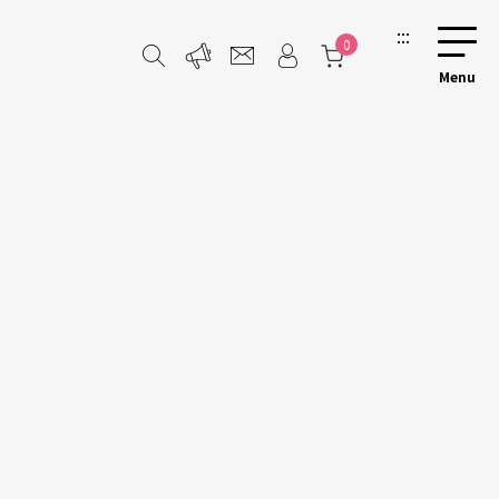
:::
0