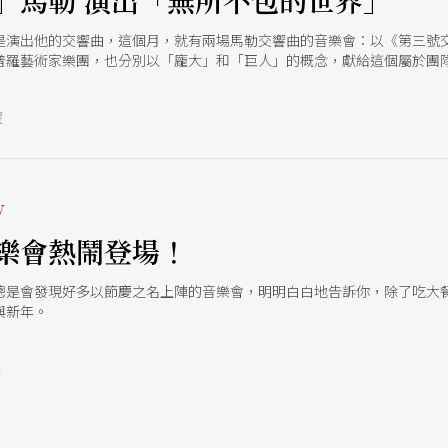
」馬勒 演出「無所不包的世界」
是演出他的交響曲，這個月，就有兩場馬勒交響曲的音樂會：以《第三號交
普羅藝術家樂團，也分別以「龐大」和「巨人」的概念，獻給這個屬於團
號
w
樂會熱鬧登場！
總是會發現好多以節慶之名上陣的音樂會，明明白白地告訴你，除了吃大
與新年。
號