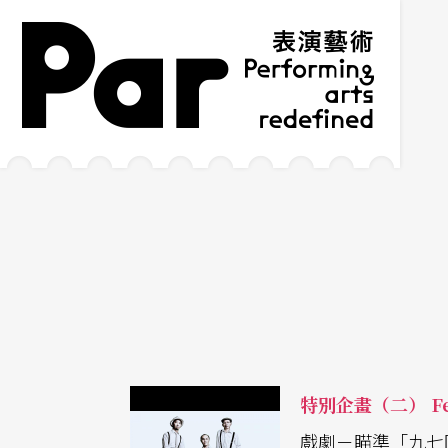
跳到主要內容區塊
網站導覽
:::
特別企畫（二） Fe
戲劇－瞄準「九七