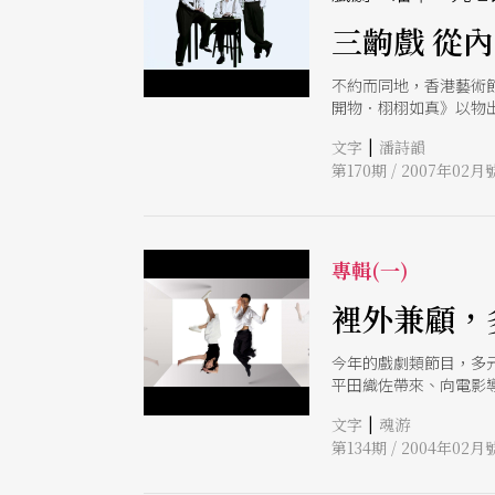
三齣戲 從
不約而同地，香港藝術
開物．栩栩如真》以物
中國導演李六乙與日本
|
文字
潘詩韻
第170期 / 2007年02月
專輯(一)
裡外兼顧，
今年的戲劇類節目，多
平田織佐帶來、向電影
|
文字
魂游
第134期 / 2004年02月