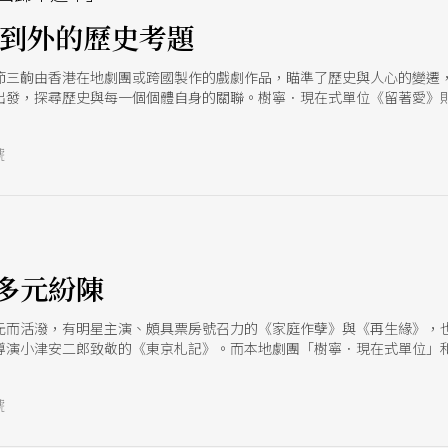
內到外的歷史考題
節三齣由香港在地劇團或跨國製作的戲劇作品，瞄準了歷史與人心的變遷
出發，探尋歷史與每一個個體自身的關聯。樹寧．現在式單位《留著愛》
戲劇家平田織佐合作的《下周村》則是一齣中、日合寫的寓言，包含了李
號
多元紛陳
元而活潑，有明星主演、頗具票房號召力的《家庭作孽》與《再生緣》，
導演小津安二郎致敬的《東京札記》。而本地劇團「樹寧．現在式單位」
號