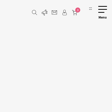
:::
0