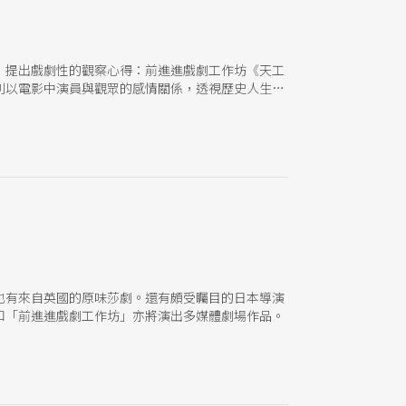
，提出戲劇性的觀察心得：前進進戲劇工作坊《天工
則以電影中演員與觀眾的感情關係，透視歷史人生。
六乙與平田織佐對歷史與人的共同心願。
也有來自英國的原味莎劇。還有頗受矚目的日本導演
和「前進進戲劇工作坊」亦將演出多媒體劇場作品。