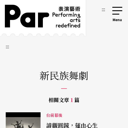
跳到主要內容區塊
網站導覽
:::
:::
新民族舞劇
相關文章
1
篇
台前幕後
諦觀圓鏡，蓮由心生