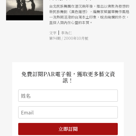
台北民族舞團在潛沉兩年後，推出以佛教為發想的
新民族舞劇《異色蓮想》，編舞家蔡麗華舞作風格
一洗熱鬧活潑的台灣本土印象，蛻去絢爛的外衣，
直探人類内在心靈的本質。
|
文字
李為仁
第94期 / 2000年10月號
免費訂閱PAR電子報，獲取更多藝文資
訊！
立即訂閱