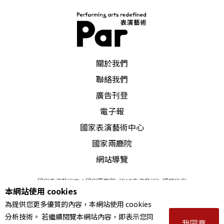
PAR 表演藝術雜誌
關於我們
聯絡我們
廣告刊登
電子報
國家表演藝術中心
國家兩廳院
網站導覽
國家表演藝術中心國家兩廳院《PAR表演藝術》版權所有
本網站使用 cookies
©
2022
Performing arts redefined. All Rights Reserved
為提供您更多優質的內容，本網站使用 cookies
統一編號 Tax Id number 00973926
分析技術。 若繼續閱覽本網站內容，即表示您同
本站所提供相關演出資訊，如有異動應以主辦單位公告為準。
我同意