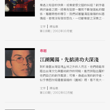
是遇上知音的快樂，或是愛恨交錯的糾結？創作者
與評論者之間，總是有這麼一層剪不斷理還亂的關
係，藉著問卷的導引，我們試著釐清這複雜的糾葛
情結，發現沒有宿世怨仇，一切都是愛之深責之
切。
|
文字
傅裕惠
第118期 / 2002年10月號
專題
江湖闖蕩，先掂清功夫深淺
對於身居台灣這塊土地之外的人而言，他們總能琢
磨出台灣文化與藝術創作的特點，進而拼貼出屬於
他們自己的創作風貌；可是，身處台灣的創作者，
似乎像困在錢鍾書描繪的《圍城》裡，看不見大格
局，也走不出困境，總有喃喃未盡的焦慮。
|
文字
傅裕惠
第110期 / 2002年02月號