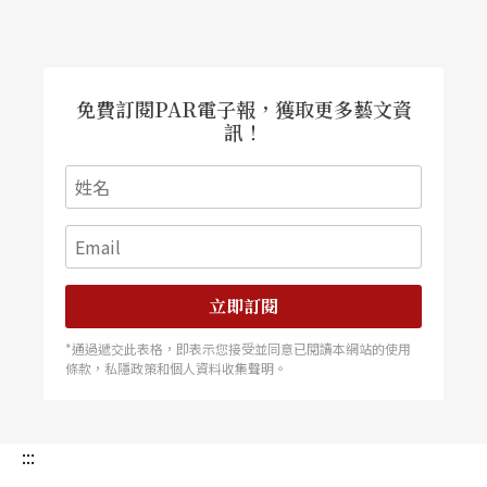
免費訂閱PAR電子報，獲取更多藝文資
訊！
立即訂閱
*通過遞交此表格，即表示您接受並同意已閱讀本網站的使用
條款，私隱政策和個人資料收集聲明。
:::