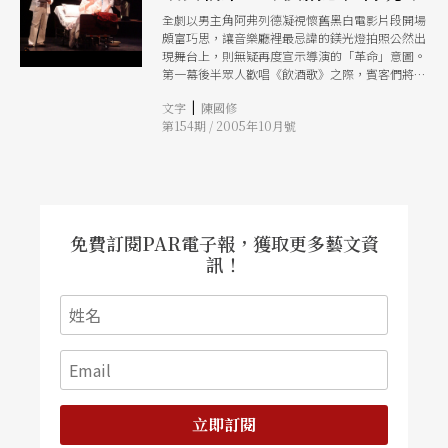
全劇以男主角阿弗列德凝視懷舊黑白電影片段開場
頗富巧思，讓音樂廳裡最忌諱的鎂光燈拍照公然出
現舞台上，則無疑再度宣示導演的「革命」意圖。
第一幕後半眾人歡唱《飲酒歌》之際，賓客們將桌
子推來推去，跟音樂節拍巧妙搭配，新穎而不突
|
文字
陳國修
兀，創意絕佳。
第154期 / 2005年10月號
免費訂閱PAR電子報，獲取更多藝文資
訊！
立即訂閱