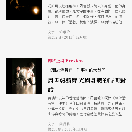
或許可以這樣解釋：周書毅是詩人的身體，他的身
體所欲承載的，是文字的重量，在空間裡，在光影
裡，每一個畫面、每一個動作，都可視為一句詩
行，是一個「活著」狀態的演繹，是關於描述他自
己對living：活生生／現存意義的陳述。
|
文字
紀慧玲
第252期 / 2013年12月號
即將上場 Preview
《關於活著這一件事》的大哉問
周書毅獨舞 光與身體的時間對
話
首演於去年的香港藝術節，周書毅的獨舞《關於活
著這一件事》今年回到台灣，持續與「光」共舞，
並進一步從「光」引出日月流轉、轉瞬即逝等對於
生命與時間的隱喻，進行身體語彙探索之旅的整
理。多位藝術創作者的參與，也讓這樣的提問與回
|
文字
樊香君
應更形豐富。
第250期 / 2013年10月號