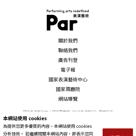
PAR 表演藝術雜誌
關於我們
聯絡我們
廣告刊登
電子報
國家表演藝術中心
國家兩廳院
網站導覽
國家表演藝術中心國家兩廳院《PAR表演藝術》版權所有
本網站使用 cookies
©
2022
Performing arts redefined. All Rights Reserved
為提供您更多優質的內容，本網站使用 cookies
統一編號 Tax Id number 00973926
分析技術。 若繼續閱覽本網站內容，即表示您同
本站所提供相關演出資訊，如有異動應以主辦單位公告為準。