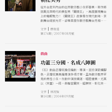
從外台走到內台的出眾歌仔戲小生郭春美，新作將
挑戰北齊時代的美型男「蘭陵王」，再度展現舞台
上的電眼魅力！《蘭陵王》故事曾在現代劇場、京
劇舞台綻放光芒，卻是首度在歌仔戲舞台亮相，這
回將從歷史洪流中挖掘，重新訴說那個血霧蔽日的
|
文字
廖俊逞
黑暗朝代，一個俊美與猙獰的悲劇英雄。
第176期 / 2007年08月號
戲曲
功蓋三分國．名成八陣圖
《石》劇由呂瓊珷擔任編劇、導演，並扮演劉備腳
色，呂瓊珷兼具編導演多項才華，且為歌仔戲界罕
見的男性小生。在劇中演技精湛、唱腔優美，尤其
以〈哭靈〉一段，串聯宜蘭哭、艋舺哭、彰化哭一
氣呵成，表現優異令人激賞。
|
文字
林茂賢
第141期 / 2004年09月號