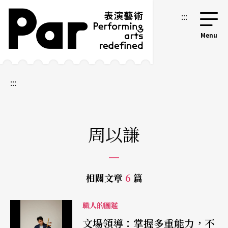
跳到主要內容區塊
網站導覽
:::
:::
周以謙
相關文章
6
篇
職人的圖鑑
文場領導：掌握多重能力，不