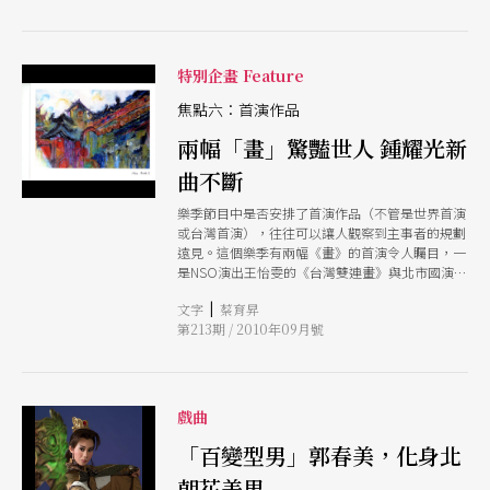
特別企畫 Feature
焦點六：首演作品
兩幅「畫」驚豔世人 鍾耀光新
曲不斷
樂季節目中是否安排了首演作品（不管是世界首演
或台灣首演），往往可以讓人觀察到主事者的規劃
遠見。這個樂季有兩幅《畫》的首演令人矚目，一
是NSO演出王怡雯的《台灣雙連畫》與北市國演出
周以謙的《歌仔風情畫》。而北市國團長鍾耀光在
|
文字
蔡育昇
樂季中依然推出多首作品的首演，展現作曲家的豐
第213期 / 2010年09月號
沛能量。
戲曲
「百變型男」郭春美，化身北
朝花美男