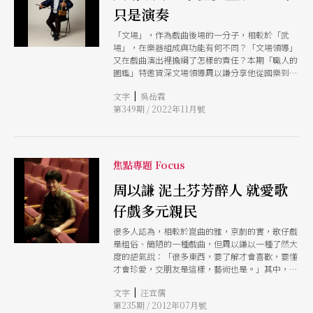
只是演奏
「文場」，作為戲曲後場的一分子，相較於「武
場」，在樂器組成與功能有何不同？「文場領導」
又在戲曲演出裡擔綱了怎樣的責任？本期「職人的
圖鑑」特邀資深文場領導周以謙分享他從國樂到外
台戲、藝文場公演戲的文場經驗，告訴我們文場領
|
文字
吳岳霖
導怎麼擁有多重能力，來帶領演員與後場樂隊。
第349期 / 2022年11月號
焦點專題 Focus
周以謙 泥土芬芳醉人 就愛歌
仔戲多元親民
很多人認為，相較於崑曲的雅，京劇的實，歌仔戲
是粗俗、簡陋的一種戲曲，但周以謙以一種了然大
度的語氣說：「很多東西，要了解才會喜歡，要懂
才會珍愛，交朋友是這樣，藝術也是。」其中，歌
仔戲的多元、親民，融合了早期流行歌曲、地方元
|
文字
汪宜儒
素的特性，就豐富得讓周以謙愛不釋手。
第235期 / 2012年07月號