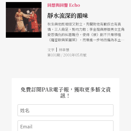
回想與回響 Echo
靜水流深的韻味
秋生與他既相惜又對立，秀蘭對他有歉疚也有真
情，三人鼎足，勢均力敵；李金龍與原版男女主角
愛怨情仇的糾葛難分，使得《彼》劇不只是移植
《羅密歐與茱麗葉》，而是進一步地改編為本土原
創新劇。
|
文字
林幸慧
第101期 / 2001年05月號
免費訂閱PAR電子報，獲取更多藝文資
訊！