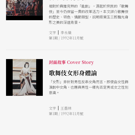
相對於典雅完熟的「能劇」，源起於庶民的「歌舞
伎」至今仍保留一貫的改革活力。本文詳介歌舞伎
的歷史、特色、情節類型，説明坂東玉三郎聲光身
形之美的深遠背景。
|
文字
李永熾
第1期 / 1992年11月號
封面故事 Cover Story
歌舞伎女形身體論
「女形」非針對男性反串女角而言，即使由女性飾
演劇中女角，也應與男性一樣先否定男或女之性別
意識。
|
文字
王墨林
第1期 / 1992年11月號