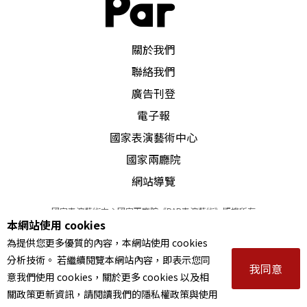
PAR 表演藝術雜誌
關於我們
聯絡我們
廣告刊登
電子報
國家表演藝術中心
國家兩廳院
網站導覽
國家表演藝術中心國家兩廳院《PAR表演藝術》版權所有
本網站使用 cookies
©
2022
Performing arts redefined. All Rights Reserved
為提供您更多優質的內容，本網站使用 cookies
統一編號 Tax Id number 00973926
分析技術。 若繼續閱覽本網站內容，即表示您同
本站所提供相關演出資訊，如有異動應以主辦單位公告為準。
我同意
意我們使用 cookies，關於更多 cookies 以及相
服務條款
｜
隱私權聲明
｜
著作權聲明
關政策更新資訊，請閱讀我們的隱私權政策與使用