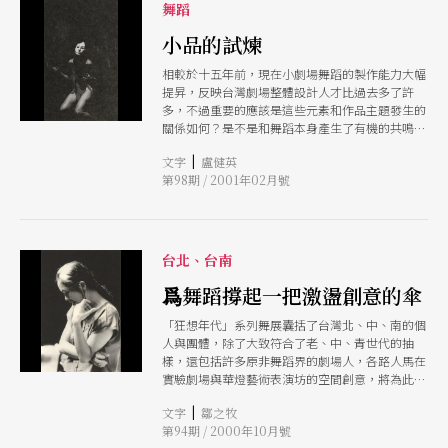
並聯合香港藝穗會共同舉辦「歐亞演藝圈與香港新
舞蹈
劇場展」。活動將以亞洲現代藝術為主題，邀請歐
小品的試煉
洲具推廣亞洲藝術經驗之工作者至香港進行交流，
並安排六個香港本地劇場與舞蹈作品觀摩演出，藉
相較於十五年前，現在小劇場舞蹈的製作能力大幅
以展現與推介香港當代藝術的新風貌。 與會人士
提昇，反映台灣劇場整體設計人才比過去多了許
包括義大利BIG Torino總監Luigi Ratclif、德國漢堡
多，不過重要的應該是這些元素和作品主題發生的
Kampnagl藝術節總監Gordana VnuK、英國倫敦
關係如何？是不是和舞蹈本身產生了有機的共鳴，
LIFT藝術節總監Lucy Neal、菲律賓教育劇
並協助舞蹈傳達原始的創作意念？
|
文字
盧健英
第98期 / 2001年02月號
台北、台南
爲舞蹈撐起一把激盪創意的傘
「狂想年代」系列舞展囊括了台灣北、中、南的個
人與團體，除了大致符合了老、中、青世代的抽
樣，還包括許多原非舞蹈界的劇場人，各路人馬在
實驗劇場與華燈藝術表演坊的空間創意，將為此次
舞展的整體面貌，帶來令人期待的多樣性。
|
文字
鄒之牧
第94期 / 2000年10月號