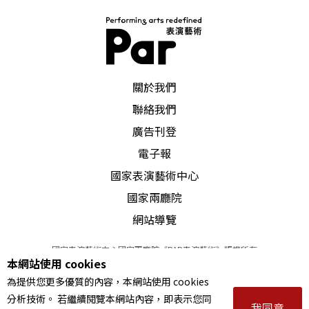
PAR 表演藝術雜誌
關於我們
聯絡我們
廣告刊登
電子報
國家表演藝術中心
國家兩廳院
網站導覽
國家表演藝術中心國家兩廳院《PAR表演藝術》版權所有
本網站使用 cookies
©
2022
Performing arts redefined. All Rights Reserved
為提供您更多優質的內容，本網站使用 cookies
統一編號 Tax Id number 00973926
分析技術。 若繼續閱覽本網站內容，即表示您同
本站所提供相關演出資訊，如有異動應以主辦單位公告為準。
我同意