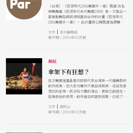
〔台灣〕 《狂想年代2001舞展外一章》甄選 古名
伸舞團繼《狂想年代系列舞展2000》後，又推出一
套推動舞蹈與跨領域藝術合作的計畫《狂想年代
2001舞展外一章》。 此計畫將公開甄選強調舞蹈
與其他領域創作者「跨領域合作」的全新企畫；作
|
文字
本刊編輯部
品以六個月的時間分三階段公開呈現。希望以鼓勵
第99期 / 2001年03月號
跨領域創作的方式，延續台灣舞蹈的旺盛活力。詳
情請洽：古名伸舞團（02）28232618 （編輯室）
英戲劇教授里昂．魯賓（Leon Rubin）來台舉辦
戲劇營 英國Middlesex大學戲劇系主任里昂．魯賓
（Leon Rubin）將於三月初，應英國文化協會之
舞蹈
邀來台舉辦戲劇研習營，並介紹英國戲劇教育。
曾任英國皇家莎士比亞劇團（RSC）副藝術總監、
傘架下有狂想？
北愛爾蘭貝爾法斯特Lyric Theatre及威爾斯布里斯
這次舞展理當能看到即將代表台灣新一代編舞群的
托Old Vic Theatre藝術總監等職位的里昂．魯賓
創作成果，但大部分舞作只是自得其樂、或自我發
（Leon Rubin），此次來台將主持一項為期五天
洩式的呈現，既沒有大膽的演出，更缺乏創造性。
的戲劇營；屆時他將以其對表演藝術豐富的專精，
這是危險的停滯，創作者如何面對挑戰，已成了當
用莎士比亞的《第十二夜》為主軸，深入淺出地帶
務之急。
領學員領略英國戲劇的樂趣。 戲劇營將免費開放
|
文字
胡民山
給一般大衆參加，每場僅限二十名。詳情與報名請
第98期 / 2001年02月號
洽：英國文化協會（02）2396-2238。 （編輯室）
〔香港〕 歐亞演藝圈與香港新劇場展 香港藝術節
與香港藝術中心延續去年「歐亞舞蹈共同睇與香港
獨立舞展」所建立的文化交流模式，今年再度合作