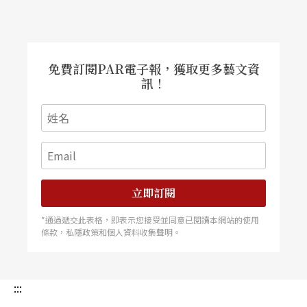
免費訂閱PAR電子報，獲取更多藝文資
訊！
立即訂閱
*通過遞交此表格，即表示您接受並同意已閱讀本網站的使用
條款，私隱政策和個人資料收集聲明。
:::