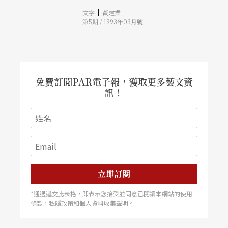
爲《火車起站》，並邀請高行健訪台三週。本刊在
|
文字
黃建業
高氏訪台期間邀集了幾位戲劇學者、劇場工作者、
第5期 / 1993年03月號
及曾執導高行健劇作的陳玲玲、梁志民，在充滿後
現代氣息的地下餐飮店「發條橘子」，展開一場對
話。大陸的「先鋒」派，和台灣的「前衛」，本是
avant-garde的同詞異譯，但在兩岸的指涉對象與
發展路向互有異同。高行健的戲劇重視劇場性，將
民間遊藝、說唱、戲曲同西方的實驗劇熔於一爐，
要求語言和表演間的張力，形成富含哲理的獨特面
免費訂閱PAR電子報，獲取更多藝文資
貌，且不斷在作新的嘗試。而台灣的劇場運動則在
訊！
經歷政治議題和演出形式的開發後，有了更多元的
發展。這次對談中，高行健對於自己的創作路程，
有頗爲精要的自剖，對台灣劇場的現狀，也提供了
敏銳的見解。兩岸的現代戲劇，第一次有了這樣深
入而公開的對話。
立即訂閱
*通過遞交此表格，即表示您接受並同意已閱讀本網站的使用
條款，私隱政策和個人資料收集聲明。