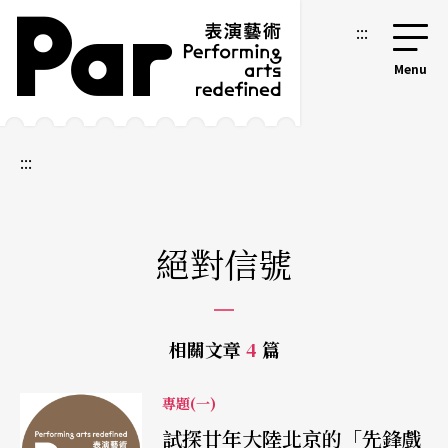
跳到主要內容區塊
網站導覽
:::
:::
絕對信號
相關文章
4
篇
專題(一)
試探廿年大陸北京的「先鋒戲