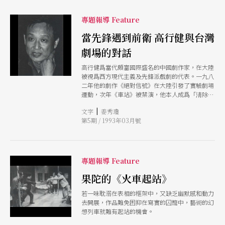
專題報導 Feature
當先鋒遇到前衛 高行健與台灣
劇場的對話
高行健爲當代頗富國際盛名的中國劇作家，在大陸
被視爲西方現代主義及先鋒派戲劇的代表。一九八
二年他的劇作《絕對信號》在大陸引發了實驗劇場
運動，次年《車站》被禁演，他本人成爲「淸除精
神汚染運動」的主要批判對象。一九八五年他的
|
文字
姜秀瓊
《野人》上演再度引起爭論，八九年應邀往訪歐
第5期 / 1993年03月號
洲，天安門事件後定居巴黎，從事寫作與繪畫。作
品已被譯爲多國語文，並在瑞典、德國、美國、南
斯拉夫和香港的一些劇團上演。 去年九月，他執
導近作《對話與反詰》在維也納首演，今年一月，
法國巴候劇院將演出他的新作《生死界》。高行健
專題報導 Feature
和台灣的接觸始於《聯合文學》出版的短篇小說集
《給我老爺買魚竿》、聯經出版的長篇小說《靈
果陀的《火車起站》
山》。他的劇作《車站》、《彼岸》也分別在聯合
若一味耽溺在表相的框架中，又缺乏幽默感和動力
報副刊及聯合文學發表過。大前年陳玲玲指導國立
去開展，作品難免困抑在寫實的囚籠中，藝術的幻
藝術學院戲劇系學生在國立藝術館演出《彼岸》，
想列車就難有起站的機會。
去年十月十六日起，果陀劇場的導演梁志民以《絕
對信號》作爲台北火車站演藝廳的啓用演出，改名