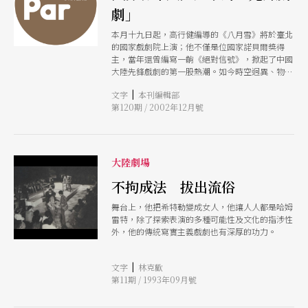
劇」
本月十九日起，高行健編導的《八月雪》將於臺北
的國家戲劇院上演；他不僅是位國家諾貝爾獎得
主，當年還曾編寫一齣《絕對信號》，掀起了中國
大陸先鋒戲劇的第一股熱潮。如今時空迥異、物換
星移，廿年來北京這批所謂「先鋒戲劇」的前鋒戰
|
文字
本刊編輯部
將，究竟還如何執著理想？若說過去的顛覆批判，
第120期 / 2002年12月號
是為了尋找創新的美學形式，今天他們又面臨了什
麼矛盾的抉擇？相較之下，北京的先鋒戲劇與台灣
「小劇場」內涵又有什麼異同？
大陸劇場
不拘成法 拔出流俗
舞台上，他把希特勒變成女人，他讓人人都是哈姆
雷特，除了探索表演的多種可能性及文化的指涉性
外，他的傳統寫實主義戲劇也有深厚的功力。
|
文字
林克歡
第11期 / 1993年09月號