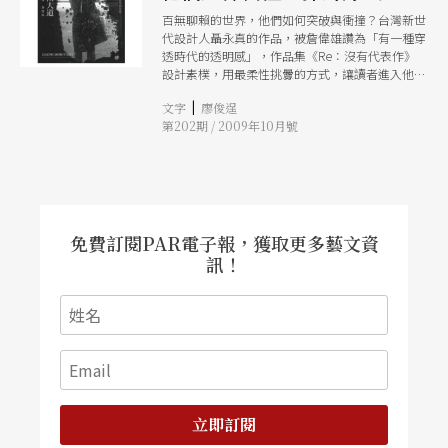
百無聊賴的世界，他們如何突破與衝撞？台灣新世
代設計人聶永真的作品，被詹偉雄讚為「有一種穿
透時代的透明感」，作品集《Re：沒有代表作》
設計素樸，用最柔性挑釁的方式，讓讀者進入他從
七年來累積的設計精髓與要意。而日本街拍大師森
|
文字
廖俊逞
山大道，以強烈黑白照片風格，表現都市人孤獨冷
第202期 / 2009年10月號
漠但又契求與人建立聯繫的心情，《犬的記憶》是
他代表性自傳書籍之一，以影像與文字表現他的強
沛生命力。
免費訂閱PAR電子報，獲取更多藝文資
訊！
立即訂閱