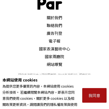
PAR 表演藝術雜誌
關於我們
聯絡我們
廣告刊登
電子報
國家表演藝術中心
國家兩廳院
網站導覽
國家表演藝術中心國家兩廳院《PAR表演藝術》版權所有
本網站使用 cookies
©
2022
Performing arts redefined. All Rights Reserved
為提供您更多優質的內容，本網站使用 cookies
統一編號 Tax Id number 00973926
分析技術。 若繼續閱覽本網站內容，即表示您同
本站所提供相關演出資訊，如有異動應以主辦單位公告為準。
我同意
意我們使用 cookies，關於更多 cookies 以及相
服務條款
｜
隱私權聲明
｜
著作權聲明
關政策更新資訊，請閱讀我們的隱私權政策與使用