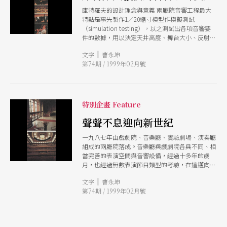
庫特羅夫的設計理念與意義 兩廳院音響工程最大
特點是事先製作1／20縮寸模型作模擬測試
（simulation testing），以之測試出各項音響要
件的數據，用以決定天井高度、舞台大小、反射板
位置與角度等重要設計。當年由貝拉納克博士主持
|
文字
曹永坤
之紐約愛樂廳音響蓋建工程失敗最大原因便是事前
第74期 / 1999年02月號
沒有做模型的模擬測試。 從庫特羅夫敎授所提出
的音樂廳及劇院的設計要點，及他對籌建小組所建
議文件中所列用的資料及數據不難發現，他是衝著
被視爲世界三大超優音樂廳及名歌劇院的音響特性
挑戰。換言之，他有意在台灣蓋建延續西歐十九、
特別企畫 Feature
二十世紀音樂廳及建築音響美學主流價値的音樂廳
及劇院。這種鞋盒狀、殘響2秒且有來自側壁第一
聲聲不息迎向新世紀
次反射音的音樂廳，最適合浪漫派音樂四管編制大
一九八七年由戲劇院、音樂廳、實驗劇場、演奏廳
規模管弦樂團的交響曲、協奏曲、管弦樂曲，例如
組成的兩廳院落成。音樂廳與戲劇院各具不同、相
舒曼、李斯特、布魯克納、華格納、理査．史特勞
當完善的表演空間與音響設備，經過十多年的歲
斯、馬勒甚至貝多芬、舒伯特、布拉姆斯、孟德爾
月，也經過無數表演節目類型的考驗，在這邁向新
頌等古典樂派作品。 劇院形似馬蹄狀，殘響在1.1
世紀之際，仔細回顧一個表演空間的設計，我們彷
－1.4秒，適合十九、二十世紀之交盛行的羅西
|
文字
曹永坤
彿看到她的生命痕跡。
尼、多尼才悌、梅耶貝爾、威爾第、華格納、浦契
第74期 / 1999年02月號
尼等以管弦樂合奏的歌劇作品。爲使讀者易於了解
庫特羅夫敎授的意圖及設計要點，見附表。 世界
三大超優音樂廳及名歌劇院的音響特性： 項目 名
稱 啓用年 形狀 席位數 容積 立方公尺 容積 ／</