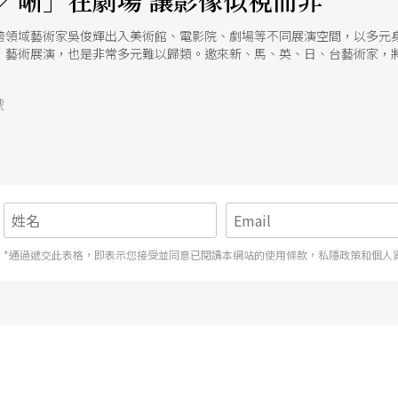
／晰」在劇場 讓影像似視而非
跨領域藝術家吳俊輝出入美術館、電影院、劇場等不同展演空間，以多元
」藝術展演，也是非常多元難以歸類。邀來新、馬、英、日、台藝術家，
號
*通過遞交此表格，即表示您接受並同意已閱讀本網站的使用條款，私隱政策和個人