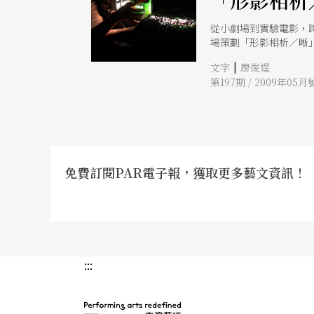
「形影相析
從小劇場到實驗電影，
場策劃「形影相析／晰
出。
|
文字
廖俊逞
第197期 / 2009年05月
免費訂閱PAR電子報，獲取更多藝文資訊！
:::