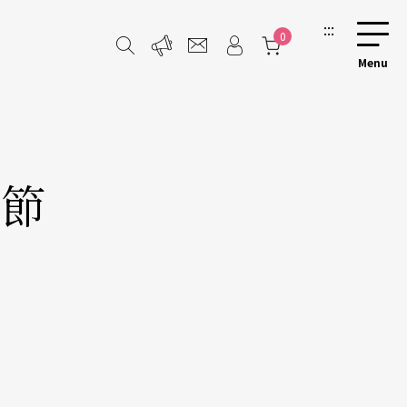
:::
0
術節