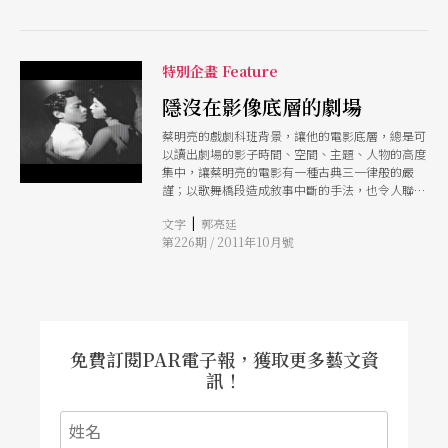
場」，發表自編自導自演的作品《房間裡的衣
櫃》，描述一個失意的男人在房間與自己獨處，因
為寂寞而與衣櫃狂想對話。舞台上，只有一個人。
後來，他離開劇場，陸陸續續拍了很多得獎的電
特別企畫 Feature
影，不過，他的作品卻再也沒有離開那個房間，電
影裡的角色，總是毫無交集的孤絕個體，孤獨，成
隱沒在影像底層的劇場
為穿透他的創作與生命的永恆主題。 相隔廿七
蔡明亮的戲劇科班背景，讓他的電影底層，總是可
年，蔡明亮再回到劇場，獨角戲似乎成為唯一能完
以讀出劇場的影子時間、空間、主題、人物的高度
整表達生命的形式。於是，他帶我們掠過銀幕光
集中，讓蔡明亮的電影有一種古典三一律般的嚴
影，重新走進那個房間，看著李康生、陸弈靜、楊
謹；以歌舞橋段造成敘事中斷的手法，也令人聯想
貴媚三個演員的日常生活切片，一台播放著點歌節
到布萊希特的疏離效果。透過對王友輝、黃建業、
目的收音機，播送著李香蘭的老歌〈只有你〉 只
|
文字
郭亮廷
王小棣的訪談，也讓我們更進一步探見蔡明亮的電
有你 你永遠在我心底 只有你 你把我放在心裡 你知
第226期 / 2011年10月號
影與劇場之緊密關聯。
道 我受不了痛苦的分離 你知道 我也禁不起相思兩
地 只有你只有你 我想你不會把我忘記
免費訂閱PAR電子報，獲取更多藝文資
訊！