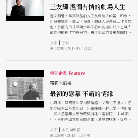
王友輝 溫潤有情的劇場人生
溫文和善，是資深戲劇人王友輝給人的第一印象，
而身兼編劇、導演、演員、劇評人與教育工作者的
他，多面向的才華與卅年不歇的劇場耕耘，也讓人
敬佩他的創作力與毅力。去年他替秀琴歌劇團打造
的《安平追想曲》，剛獲第十屆台新藝術獎入圍肯
|
文字
于林
定，也即將在五月初登上國家劇院殿堂他花了九年
第232期 / 2012年04月號
時間，終於完成了這個對秀琴的許諾。他說，他的
作品或許沒有強烈的爭議性、不夠驚天動地，但他
堅信，戲劇不管再怎麼實驗，情感，是不能拋捨
的。
特別企畫 Feature
電影╳劇場
最初的戀慕 不斷的情緣
小時候，蔡明亮的家裡開麵館，父母忙不過來，把
他交給外公外婆照顧，兄弟姊妹一起玩耍，他則是
一個人把童年大部分時間消耗在電影院。 廿歲那
年，蔡明亮因為對話劇產生了濃厚的興趣，從馬來
西亞來到台北求學，在這個陌生的城市，他以異鄉
|
文字
本刊編輯部
人的姿態，一個人咀嚼著疏離與冷漠的都會溫度。
第226期 / 2011年10月號
大學畢業後，蔡明亮與班上同學合組「小塢劇