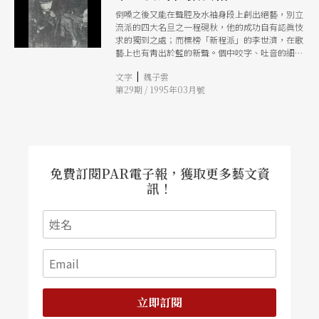
倒嗓之後又能在聲腔及水袖身段上創出絕藝，別立
流派的四大名旦之一程硯秋，他的成功自有認眞忮
求的獨到之處；而標榜「新程派」的李世濟，在歌
藝上也有靑出於藍的新聲。個中咬字、吐音的細膩
深功，也非要一副通曉聲韻的耳朶，才是座上知音
|
文字
魏子雲
啊！
第29期 / 1995年03月號
免費訂閱PAR電子報，獲取更多藝文資
訊！
立即訂閱