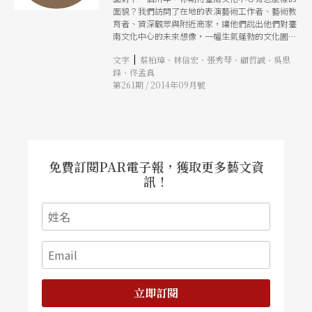
面貌？我們訪問了在地的表演藝術工作者、藝術教
育者、資深觀眾與附近商家，讓他們說出他們對臺
南文化中心的未來想像，一幅生氣蓬勃的文化圖
景，燦然展開
|
文字
蔡柏璋、林信宏、張秀琴、顧哲誠、吳思
鋒、佟孟真
第261期 / 2014年09月號
免費訂閱PAR電子報，獲取更多藝文資
訊！
立即訂閱