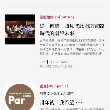
話題追蹤 Follow-ups
從「傳統」照見彼此 探討網路
時代的劇評未來
台灣與德國，近幾年來在戲劇上的交流頻繁，這次
更有德國資深劇評人約爾根．貝爾格應邀訪台，並
與四位台灣劇評人紀慧玲、傅裕惠、郭亮廷、吳思
鋒共聚，對兩國的評論專業養成、劇評傳統影響，
與應對網路時代評論的方式，進行經驗的分享與交
|
文字
林立雄、吳如斐
流。
第275期 / 2015年11月號
企畫特輯 Special
對臺南文化中心的期許
卅年後，我希望……
面對下一個卅年，你期待臺南文化中心有怎麼樣的