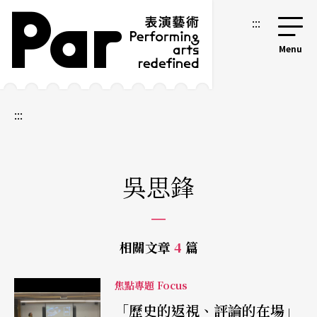
跳到主要內容區塊
網站導覽
:::
:::
吳思鋒
相關文章
4
篇
焦點專題 Focus
「歷史的返視、評論的在場」