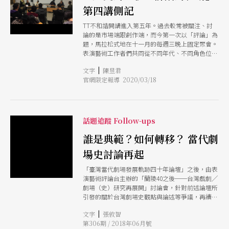
第四講側記
TT不和諧開講進入第五年。過去較常被關注、討
論的是市場端跟創作端，而今第一次以「評論」為
題，馬拉松式地在十一月的每週三晚上固定聚會。
表演藝術工作者們共同從不同年代、不同角色位
置，來重新審視評論書寫這一門「藝術」，以及它
|
文字
陳昱君
天生無可抵擋的多重矛盾性。 第四場以圓桌共談
官網限定報導 2020/03/18
為目標來進行評論的評論，邀請講者郭力昕、黎家
齊、汪俊彥、吳思鋒，反芻前幾場內容並分享他們
的所思所想。
話題追蹤 Follow-ups
誰是典範？如何轉移？ 當代劇
場史討論再起
「臺灣當代劇場發展軌跡四十年論壇」之後，由表
演藝術評論台主辦的「蘭陵40之後──台灣戲劇╱
劇場（史）研究再展開」討論會，針對前述論壇所
引發的關於台灣劇場史觀點與論述等爭議，再續討
論，包含前述論壇的論文發表人、場邊觀察者、現
|
文字
張敦智
場參與者各抒看法，熱烈辯論之間，台灣劇場研究
第306期 / 2018年06月號
在眾人背影裡，仍留下許多問題等待研究與解答。